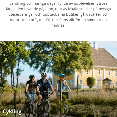
vandring och härliga dagar fyllda av upplevelser. Strosa
längs den levande gågatan, njut av lokala smaker på mysiga
uteserveringar och upptäck små butiker, gårdscaféer och
natursköna utflyktsmål. Här finns allt för en sommar att
minnas.
Cykling