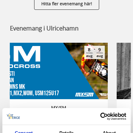
Hitta fler evenemang här!
Evenemang i Ulricehamn
-
8
9
aug
aug
MX/SM
Ulricehamn
SM-deltävling i Motocross 2026
Per
Consent
Details
About