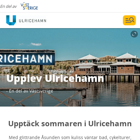
En del av
Upplev Ulricehamn
- En del av Västsverige
Upptäck sommaren i Ulricehamn
Med glittrande Åsunden som kuliss väntar bad, cykelturer,