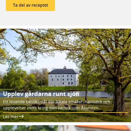
Ta del av receptet
Upplev gårdarna runt sjön
Ett levande besöksmål där lokala smaker, hantverk och
upplevelser möts kring den vackra sjön Åsunden.
Läs mer