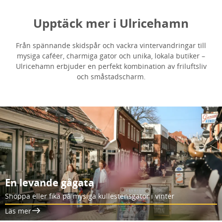
Upptäck mer i Ulricehamn
Från spännande skidspår och vackra vintervandringar till
mysiga caféer, charmiga gator och unika, lokala butiker –
Ulricehamn erbjuder en perfekt kombination av friluftsliv
och småstadscharm.
En levande gågata
Shoppa eller fika på mysiga kullestensgator i vinter
Läs mer