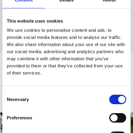
This website uses cookies
We use cookies to personalise content and ads, to
provide social media features and to analyse our traffic.
We also share information about your use of our site with
our social media, advertising and analytics partners who
may combine it with other information that you’ve
Nära naturen, nära äventyret
provided to them or that they’ve collected from your use
of their services.
I Ulricehamn är naturen aldrig långt borta. Skidspår,
längdåkning och snöklädda vidder – allt inom räckhåll från
Consent
stadens hjärta.
Necessary
Selection
Preferences