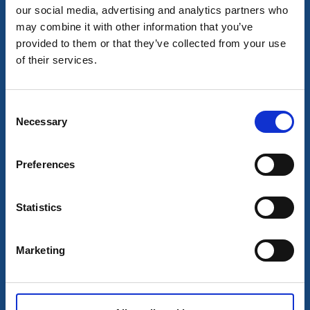
our social media, advertising and analytics partners who
may combine it with other information that you’ve
Sport och hälsa
provided to them or that they’ve collected from your use
Prova på linedance
of their services.
ULRICEHAMN
Prova på Linedance
Consent
8 aug - 9 aug
Necessary
Selection
Läs mer
Preferences
10
aug
Statistics
Marketing