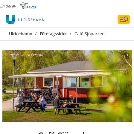
En del av
/
/
Ulricehamn
Företagssidor
Café Sjöparken
Fotograf:
Linnéa Persson