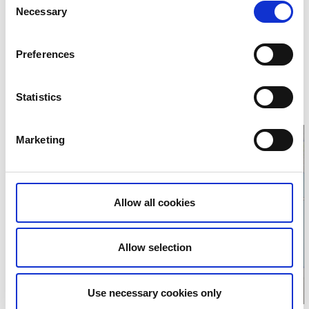
Kontaktinformation
Necessary
Selection
Café Sjöparken
Strandvägen 3
Preferences
52011 Vegby
Telefon:
0073 085 40 68
E-post:
info@cafesjoparken.se
Statistics
Hemsida:
cafesjoparken.se/
Marketing
Klicka för karta och
Allow all cookies
öppettider
Allow selection
Use necessary cookies only