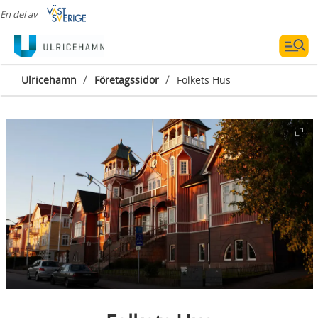
En del av
/
/
Ulricehamn
Företagssidor
Folkets Hus