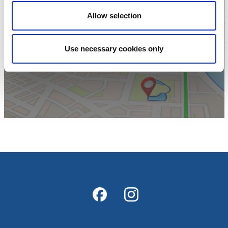
Allow selection
Klicka för att visa
Use necessary cookies only
karta