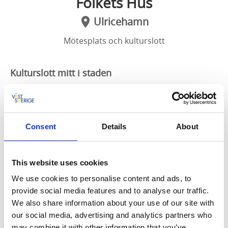
Folkets Hus
Ulricehamn
Mötesplats och kulturslott
Kulturslott mitt i staden
På Folkets Hus kan du se konserter, opera- och
teaterföreställningar och biofilmer. Sekelskifteshuset
är över 100 år gammalt och är en av de vackraste
byggnaderna i Ulricehamn. Huset har i största möjliga
Consent
Details
About
mån bevarats som det en gång byggdes, och
byggnaden har kallats för Sveriges vackraste folkets
hus.
This website uses cookies
We use cookies to personalise content and ads, to
Biograf i sekelskift
provide social media features and to analyse our traffic.
Folkets Hus är Ulricehamns stad lokala bio. I den
We also share information about your use of our site with
anrika byggnaden blir filmupplevelsen något utöver
our social media, advertising and analytics partners who
det vanliga. I huvudbyggnaden finns två salonger, en
may combine it with other information that you’ve