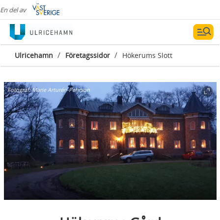
En del av
/
/
Ulricehamn
Företagssidor
Hökerums Slott
Fotograf:
Marie Arturén-Pehrson