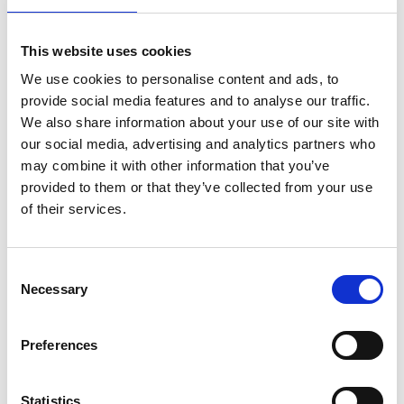
I slottet ligger
gårdsbutiken
. Här säljs egna och andra
producenters livsmedel som kött, ägg, matoljor,
This website uses cookies
must, mjöl m m. Vanligtvis har butiken öppet på
We use cookies to personalise content and ads, to
lördagar 11.00-15.00, men för aktuella tider besök
provide social media features and to analyse our traffic.
Hökerums Slott hemsida eller facebook
.
We also share information about your use of our site with
Katrina och Peter som är vana att sälja på Rekoringar
our social media, advertising and analytics partners who
ville prova att öppna en egen butik och sälja på en
may combine it with other information that you’ve
mer permanent plats. De tyckte också det var roligt
provided to them or that they’ve collected from your use
att öppna slottet för folk som aldrig tidigare fått se
of their services.
insidan av den häppnandsväckande byggnaden intill
mogden.
Consent
Necessary
Om Hökerums Gård
Selection
Hökkerums Gård ett familjeföretag som värnar om
Preferences
öppna landskap och biologiskt mångfald. De har
rasen Aberdeen Angus, en svart hornlös ras från
Skottland. På sommaren betar djuren ute på de stora
Statistics