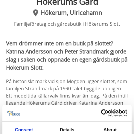
Hökerums Gård
Hökerum, Ulricehamn
Familjeföretag och gårdsbutik i Hökerums Slott
Vem drömmer inte om en butik på slottet?
Katrina Andersson och Peter Strandmark gjorde
slag i saken och öppnade en egen gårdsbutik på
Hökerum Slott.
På historiskt mark vid sjön Mogden ligger slottet, som
familjen Strandmark på 1990-talet byggde upp igen.
Ett medeltida källarvalv finns kvar än idag. På den intill
liggande Hökerums Gård driver Katarina Andersson
och Peter Strandmark lantbruk med nötkreatur och
höns. Idag driver de även en gårdsbutik i slottet.
Närproducerade råvaror i medeltidsslott
Consent
Details
About