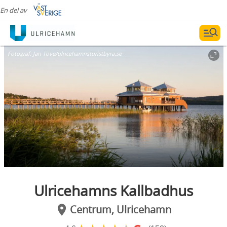
En del av
Fotograf:
Jan Töve/ulricehamnsturistbyra.se
Ulricehamns Kallbadhus
Centrum, Ulricehamn