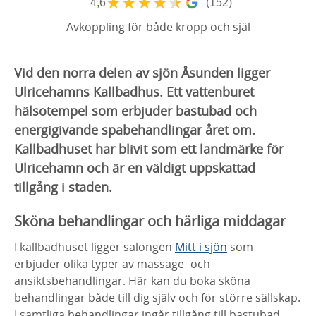
★
★
★
★
★
4,6
(152)
Avkoppling för både kropp och själ
Vid den norra delen av sjön Åsunden ligger
Ulricehamns Kallbadhus. Ett vattenburet
hälsotempel som erbjuder bastubad och
energigivande spabehandlingar året om.
Kallbadhuset har blivit som ett landmärke för
Ulricehamn och är en väldigt uppskattad
tillgång i staden.
Sköna behandlingar och härliga middagar
I kallbadhuset ligger salongen
Mitt i sjön
som
erbjuder olika typer av massage- och
ansiktsbehandlingar. Här kan du boka sköna
behandlingar både till dig själv och för större sällskap.
I samtliga behandlingar ingår tillgång till bastubad.