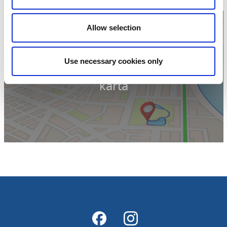
Hemsida:
Till hemsida
Allow selection
Use necessary cookies only
Klicka för att visa
karta