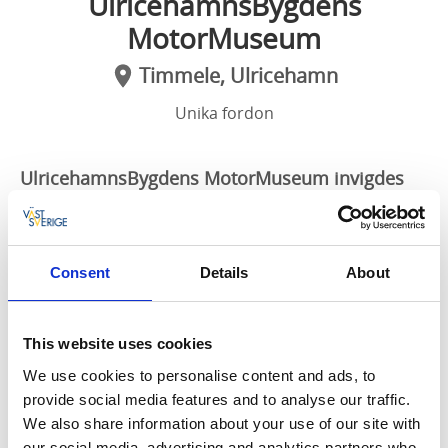
UlricehamnsBygdens
MotorMuseum
Timmele, Ulricehamn
Unika fordon
UlricehamnsBygdens MotorMuseum invigdes
lördagen den 24 januari 2015. Bosse Bildoktorn
öppnade då portarna till muséet som är det
första bil- och motormuseet i Ulricehamn.
Consent
Details
About
Fordon från åtta decennier
På muséet visas bilar, motorcyklar, mopeder och
This website uses cookies
andra motordrivna föremål från åtta decennier. Bilar
We use cookies to personalise content and ads, to
från 1950-talet blandas med motorcyklar från 1920-
provide social media features and to analyse our traffic.
talet. Den gamla Änglagårdsbilen finns på plats samt
We also share information about your use of our site with
ett 30-tal bilar och ett 25-tal motorcyklar.
our social media, advertising and analytics partners who