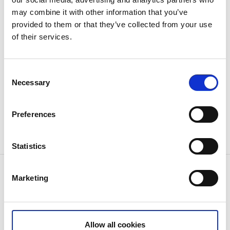
may combine it with other information that you’ve
UlricehamnsBygdens MotorMuseum uppdaterar
provided to them or that they’ve collected from your use
regelbundet utbudet av fordonen för att du som
of their services.
besökare ska ha möjlighet att se något nytt nästa
gång!
Consent
Museet har öppet vissa helger men öppnar gärna upp
Necessary
Selection
efter önskemål, för tidsbokning ring 0707-195550.
Preferences
Muséet tar även emot bokningar av sällskap upp till
50 personer.
Statistics
Kontaktinformation
Marketing
Ulricehamnsbygdens MotorMuseum
Falköpingsvägen
523 92 Timmele
Telefon:
+46707195550
Allow all cookies
E-post:
Skicka E-post