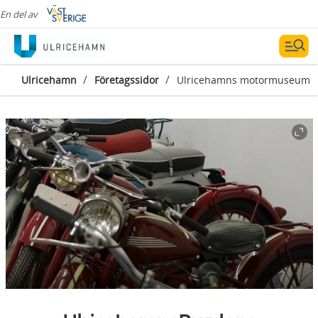
En del av
/
/
Ulricehamn
Företagssidor
Ulricehamns motormuseum