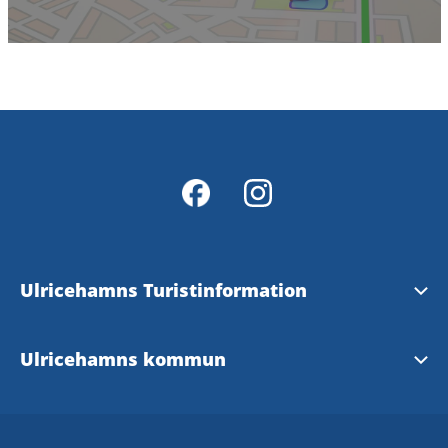
Ulricehamns Turistinformation
Öppettider och kontakt
Ulricehamns kommun
Digitala broschyrer
Ulricehamn.se