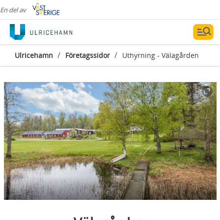
En del av
/
/
Ulricehamn
Företagssidor
Uthyrning - Välagården