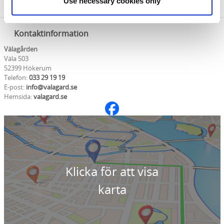
obligatoriska.
Use necessary cookies only
Kontaktinformation
Välagården
Väla 503
52399 Hökerum
Telefon:
033 29 19 19
E-post:
info@valagard.se
Hemsida:
valagard.se
Klicka för att visa
karta