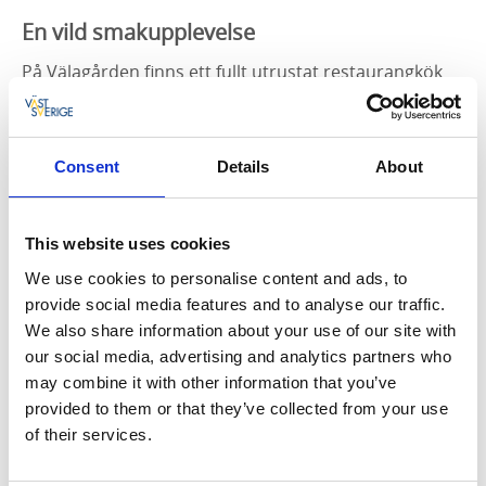
En vild smakupplevelse
På Välagården finns ett fullt utrustat restaurangkök
där det finns plats för sällskap upp till 80 personer.
För servering krävs dock ett sällskap på minst 10
personer och här erbjudes allt från en enklare fralla
Consent
Details
About
till en 3-rätters måltid.
Möte & Konferens
This website uses cookies
Här finns möjlighet till konferens för grupper mellan
We use cookies to personalise content and ads, to
5-80 personer. I konferenslokalen har ni tillgång till
provide social media features and to analyse our traffic.
block, whiteboard, projektor och internetanslutning.
We also share information about your use of our site with
our social media, advertising and analytics partners who
Utmana vännerna i 3-kamp
may combine it with other information that you’ve
3-kamp går att köra både inomhus och utomhus
provided to them or that they’ve collected from your use
beroende på väder och årstid. De grenar som finns
of their services.
att välja på är: