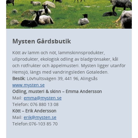
Mysten Gårdsbutik
Kött av lamm och nöt, lammskinnsprodukter,
ullprodukter, ekologisk odling av bladgrönsaker, kål
och rotfrukter och äppelmusteri. Mysten ligger utanför
Hemsjö, längs med vandringsleden Gotaleden.
Besök:
Lövhultsvägen 39, 441 96, Alingsås
www.mysten.se
Odling, musteri & skinn – Emma Andersson
Mail:
emma@mysten.se
Telefon
:
076 880 13 08
Kött – Erik Andersson
Mail:
erik@mysten.se
Telefon:
076-103 85 70