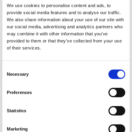
We use cookies to personalise content and ads, to
Östängs gård
provide social media features and to analyse our traffic.
We also share information about your use of our site with
Fårskinn, grönsaker, ägg, honung
our social media, advertising and analytics partners who
Besök:
Loo Östäng 135, 466 92 Sollebrunn
www.ostangsgard.se
may combine it with other information that you’ve
Mail:
info@ostangsgard.se
provided to them or that they’ve collected from your use
Telefon: 070945 33 33
of their services.
Consent
Necessary
Selection
Preferences
Statistics
Marketing