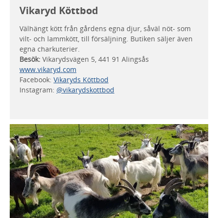
Vikaryd Köttbod
Välhängt kött från gårdens egna djur, såväl nöt- som
vilt- och lammkött, till försäljning. Butiken säljer även
egna charkuterier.
Besök:
Vikarydsvägen 5, 441 91 Alingsås
www.vikaryd.com
Facebook:
Vikaryds Köttbod
Instagram:
@vikarydskottbod