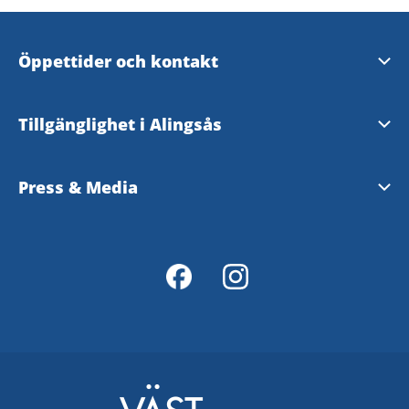
Öppettider och kontakt
Öppettider och kontakt
Tillgänglighet i Alingsås
Evenemangsformulär
Tillgänglighetsguide - TD
Press & Media
Tillgänglighetsredogörelse
Pressrum - Alingsås kommun