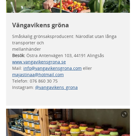
Vängavikens gröna
Småskalig grönsaksproducent: Närodlat utan långa
transporter och
mellanhänder
Besök:
Östra Antenvägen 103, 44191 Alingsås
www.vangavikensgrona.se
Mail:
info@vangavikensgrona.com
eller
majastinaa@hotmail.com
Telefon: 076 860 30 75
Instagram:
@vangavikens_grona