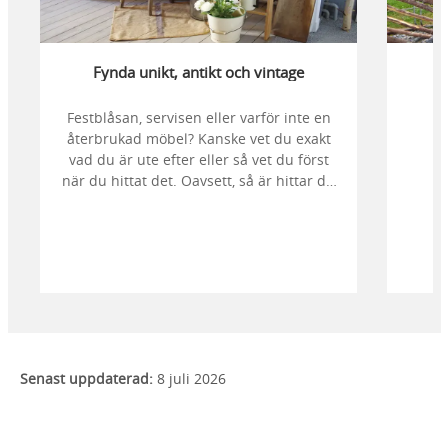
Fynda unikt, antikt och vintage
Festblåsan, servisen eller varför inte en
återbrukad möbel? Kanske vet du exakt
vad du är ute efter eller så vet du först
när du hittat det. Oavsett, så är hittar du
det säkert här. Här har vi samlat butiker
på temat second hand, antikt, retro,
vintage och återbruk i Alingsås med
omnejd.
Senast uppdaterad:
8 juli 2026