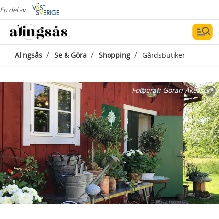
En del av
/
/
/
Alingsås
Se & Göra
Shopping
Gårdsbutiker
Fotograf:
Göran Åkesson