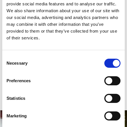
provide social media features and to analyse our traffic.
We also share information about your use of our site with
our social media, advertising and analytics partners who
may combine it with other information that you’ve
provided to them or that they’ve collected from your use
of their services.
Consent
Inom Tanum - inspirationsmagasin
Necessary
Selection
Läs vårt magasin och inspireras av allt som finns att
upptäcka inom hela Tanum vår kommun.
Preferences
Bläddra i magasinet här
Statistics
Marketing