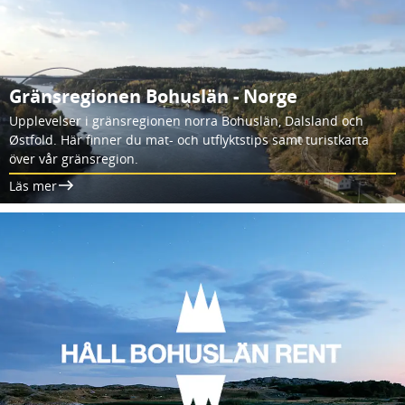
Gränsregionen Bohuslän - Norge
Upplevelser i gränsregionen norra Bohuslän, Dalsland och
Østfold. Här finner du mat- och utflyktstips samt turistkarta
över vår gränsregion.
Läs mer