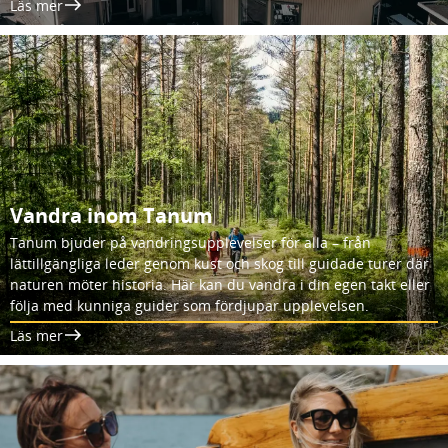
Läs mer
Vandra inom Tanum
Tanum bjuder på vandringsupplevelser för alla – från
lättillgängliga leder genom kust och skog till guidade turer där
naturen möter historia. Här kan du vandra i din egen takt eller
följa med kunniga guider som fördjupar upplevelsen.
Läs mer