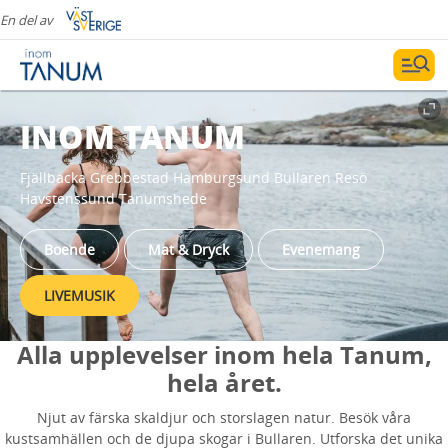
En del av
INOM TANUM
Fjällbacka Grebbestad Hamburgsund Bullaren Resö
Havstenssund Tanumshede
Boende
Mat & Dryck
Evenemang
LIVEMUSIK
Alla upplevelser inom hela Tanum,
hela året.
Njut av färska skaldjur och storslagen natur. Besök våra
kustsamhällen och de djupa skogar i Bullaren. Utforska det unika