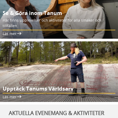
Se & Göra inom Tanum
Här finns upplevelser och aktiviteter för alla smaker och
tillfällen.
Läs mer
Upptäck Tanums Världsarv
Läs mer
AKTUELLA EVENEMANG & AKTIVITETER