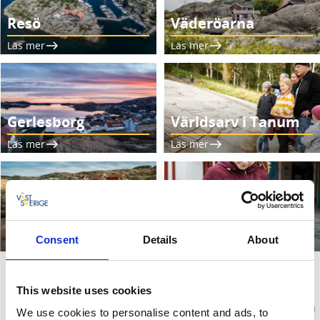
Resö
Väderöarna
Läs mer
Läs mer
Gerlesborg
Världsarv i Tanum
Läs mer
Läs mer
Tjurpannans
Kosterhavets
naturreservat
nationalpark
Consent
Details
About
Läs mer
Läs mer
Planera & boka din vistelse
This website uses cookies
We use cookies to personalise content and ads, to