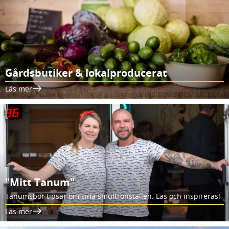
Gårdsbutiker & lokalproducerat
Läs mer
"Mitt Tanum"
Tanumsbor tipsar om sina smultronställen. Läs och inspireras!
Läs mer