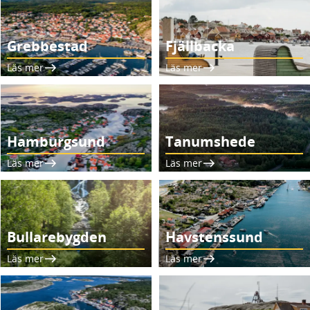
Grebbestad
Fjällbacka
Läs mer
Läs mer
Hamburgsund
Tanumshede
Läs mer
Läs mer
Bullarebygden
Havstenssund
Läs mer
Läs mer