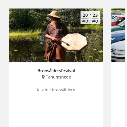
-
20
23
aug
aug
Bronsåldersfestival
Tanumshede
Kliv in i bronsåldern
B