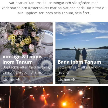
världsarvet Tanums hällristningar och skärgården med
Väderöarna och Kosterhavets marina Nationalpark. Här hittar du
alla upplevelser inom hela Tanum, hela året.
Vintage & Loppis
inom Tanum
Bada inom Tanum
Upptäck skatter med historia,
Sött eller salt, vilken är din
personlighet och charm.
favorit?
Läs mer
Läs mer