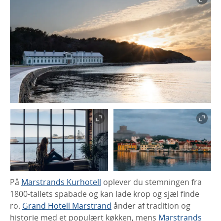
På
Marstrands Kurhotell
oplever du stemningen fra
1800-tallets spabade og kan lade krop og sjæl finde
ro.
Grand Hotell Marstrand
ånder af tradition og
historie med et populært køkken, mens
Marstrands