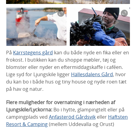
På
Kärrstegens gård
kan du både nyde en fika eller en
frokost. I butikken kan du shoppe møbler, tøj og
blomster eller nyder en eftermiddagskaffe i caféen.
Lige syd for Ljungskile ligger
Hällesdalens Gård
, hvor
du kan bo i både hus og tiny house og nyde roen tæt
på hav og natur.
Flere muligheder for overnatning i nærheden af ​​
Ljungskile/Lyckorna:
Bo i hytte, glampingtelt eller på
campingplads ved
Anfasteröd Gårdsvik
eller
Haftsten
Resort & Camping
(mellem Uddevalla og Orust)