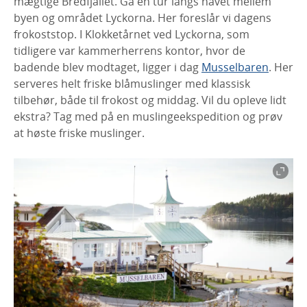
mægtige Bredfjället. Gå en tur langs havet mellem
byen og området Lyckorna. Her foreslår vi dagens
frokoststop. I Klokketårnet ved Lyckorna, som
tidligere var kammerherrens kontor, hvor de
badende blev modtaget, ligger i dag
Musselbaren
. Her
serveres helt friske blåmuslinger med klassisk
tilbehør, både til frokost og middag. Vil du opleve lidt
ekstra? Tag med på en muslingeekspedition og prøv
at høste friske muslinger.