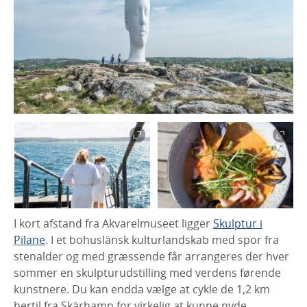
I kort afstand fra Akvarelmuseet ligger
Skulptur i
Pilane
. I et bohuslänsk kulturlandskab med spor fra
stenalder og med græssende får arrangeres der hver
sommer en skulpturudstilling med verdens førende
kunstnere. Du kan endda vælge at cykle de 1,2 km
hertil fra Skärhamn for virkelig at kunne nyde