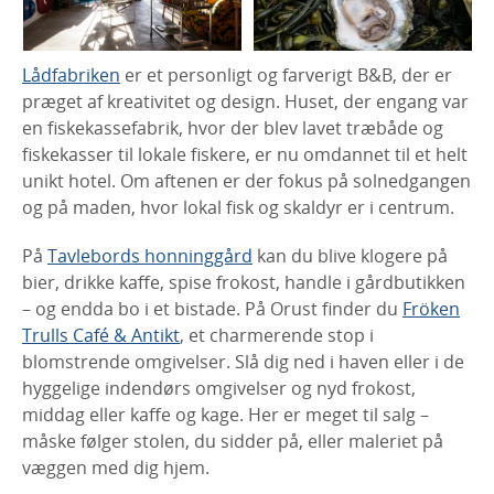
Lådfabriken
er et personligt og farverigt B&B, der er
præget af kreativitet og design. Huset, der engang var
en fiskekassefabrik, hvor der blev lavet træbåde og
fiskekasser til lokale fiskere, er nu omdannet til et helt
unikt hotel. Om aftenen er der fokus på solnedgangen
og på maden, hvor lokal fisk og skaldyr er i centrum.
På
Tavlebords honninggård
kan du blive klogere på
bier, drikke kaffe, spise frokost, handle i gårdbutikken
– og endda bo i et bistade. På Orust finder du
Fröken
Trulls Café & Antikt
, et charmerende stop i
blomstrende omgivelser. Slå dig ned i haven eller i de
hyggelige indendørs omgivelser og nyd frokost,
middag eller kaffe og kage. Her er meget til salg –
måske følger stolen, du sidder på, eller maleriet på
væggen med dig hjem.