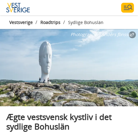
/
/
Vestsverige
Roadtrips
Sydlige Bohuslän
Photographer:
Anders Jonsson
Ægte vestsvensk kystliv i det
sydlige Bohuslän