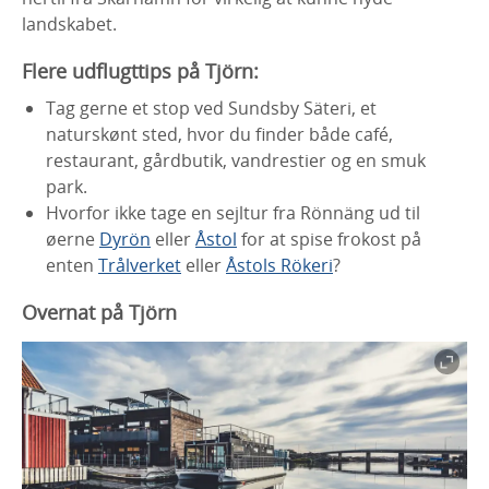
landskabet.
Flere udflugttips på Tjörn:
Tag gerne et stop ved Sundsby Säteri, et
naturskønt sted, hvor du finder både café,
restaurant, gårdbutik, vandrestier og en smuk
park.
Hvorfor ikke tage en sejltur fra Rönnäng ud til
øerne
Dyrön
eller
Åstol
for at spise frokost på
enten
Trålverket
eller
Åstols Rökeri
?
Overnat på Tjörn