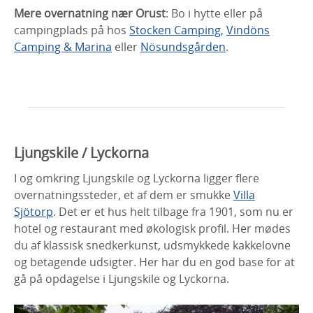
Mere overnatning nær Orust
: Bo i hytte eller på
campingplads på hos
Stocken Camping,
Vindöns
Camping & Marina
eller
Nösundsgården
.
Ljungskile / Lyckorna
I og omkring Ljungskile og Lyckorna ligger flere
overnatningssteder, et af dem er smukke
Villa
Sjötorp
. Det er et hus helt tilbage fra 1901, som nu er
hotel og restaurant med økologisk profil. Her mødes
du af klassisk snedkerkunst, udsmykkede kakkelovne
og betagende udsigter. Her har du en god base for at
gå på opdagelse i Ljungskile og Lyckorna.