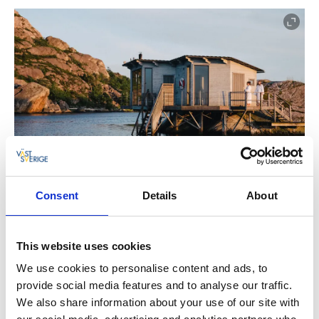
Consent
Details
About
This website uses cookies
We use cookies to personalise content and ads, to
Et andet alternativ er at bo på
Björholmens Hotel &
provide social media features and to analyse our traffic.
Marina
, omgivet af Stigfjordens naturreservat med
We also share information about your use of our site with