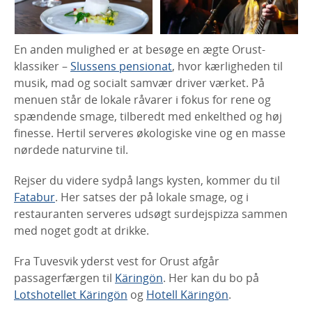
En anden mulighed er at besøge en ægte Orust-
klassiker –
Slussens pensionat
, hvor kærligheden til
musik, mad og socialt samvær driver værket. På
menuen står de lokale råvarer i fokus for rene og
spændende smage, tilberedt med enkelthed og høj
finesse. Hertil serveres økologiske vine og en masse
nørdede naturvine til.
Rejser du videre sydpå langs kysten, kommer du til
Fatabur
. Her satses der på lokale smage, og i
restauranten serveres udsøgt surdejspizza sammen
med noget godt at drikke.
Fra Tuvesvik yderst vest for Orust afgår
passagerfærgen til
Käringön
. Her kan du bo på
Lotshotellet Käringön
og
Hotell Käringön
.