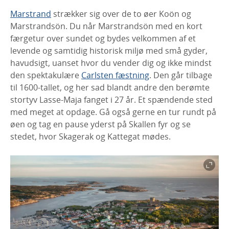
Marstrand
strækker sig over de to øer Koön og
Marstrandsön. Du når Marstrandsön med en kort
færgetur over sundet og bydes velkommen af et
levende og samtidig historisk miljø med små gyder,
havudsigt, uanset hvor du vender dig og ikke mindst
den spektakulære
Carlsten fæstning
. Den går tilbage
til 1600-tallet, og her sad blandt andre den berømte
stortyv Lasse-Maja fanget i 27 år. Et spændende sted
med meget at opdage. Gå også gerne en tur rundt på
øen og tag en pause yderst på Skallen fyr og se
stedet, hvor Skagerak og Kattegat mødes.