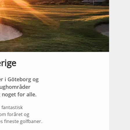
rige
er i Göteborg og
roughområder
noget for alle.
 fantastisk
 om foråret og
s fineste golfbaner.