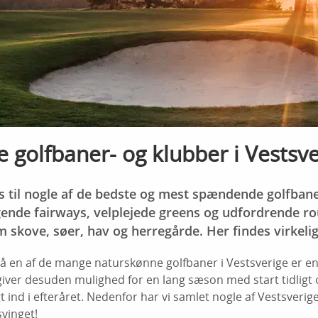
 golfbaner- og klubber i Vestsve
ps til nogle af de bedste og mest spændende golfban
gende fairways, velplejede greens og udfordrende 
 skove, søer, hav og herregårde. Her findes virkelig 
på en af de mange naturskønne golfbaner i Vestsverige er en
giver desuden mulighed for en lang sæson med start tidligt
 ind i efteråret. Nedenfor har vi samlet nogle af Vestsverige
vinget!