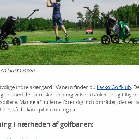
nea Gustavsson
sydlige indre skærgård i Vänern finder du
Läckö Golfklub
. D
ignet med de naturskønne omgivelser i tankerne og tilbyde
fspillere. Mange af hullerne fører dig ind i områder, der er isol
ere, så du kan spille i fred og ro.
ing i nærheden af golfbanen: