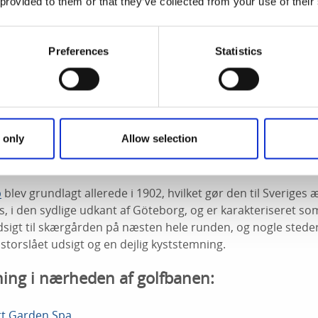
 provided to them or that they’ve collected from your use of their
Preferences
Statistics
 only
Allow selection
ob Sjöman
b
blev grundlagt allerede i 1902, hvilket gør den til Sveriges 
s, i den sydlige udkant af Göteborg, og er karakteriseret so
sigt til skærgården på næsten hele runden, og nogle steder,
 storslået udsigt og en dejlig kyststemning.
ing i nærheden af golfbanen:
rt Garden Spa