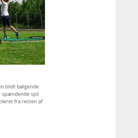
en blidt bølgende
r spændende spil
eret fra resten af ​​