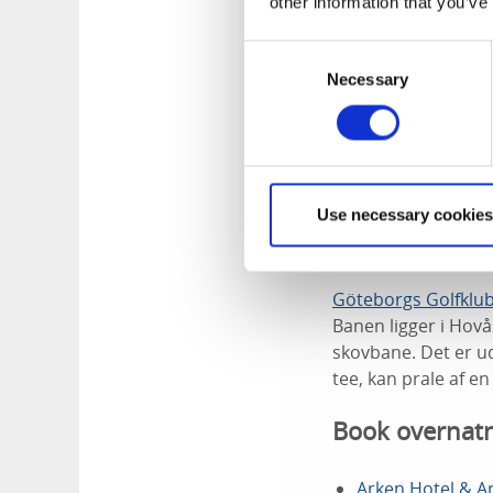
other information that you’ve
Consent
Necessary
Selection
Use necessary cookies
Photographer:
Jac
Göteborgs Golfklu
Banen ligger i Hovå
skovbane. Det er ud
tee, kan prale af en
Book overnatn
Arken Hotel & A