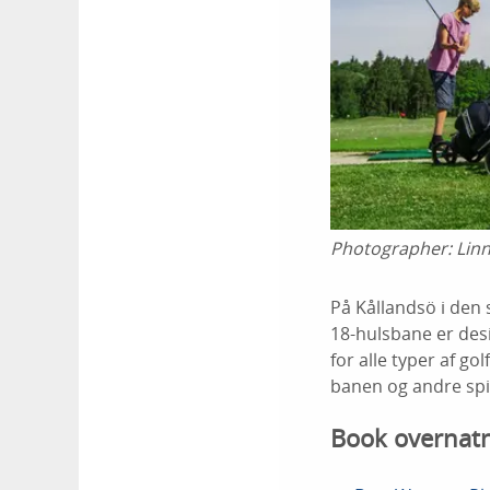
Photographer:
Lin
På Kållandsö i den 
18-hulsbane er des
for alle typer af gol
banen og andre spill
Book overnatn