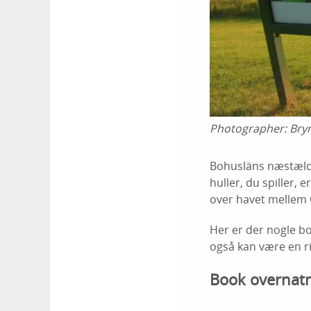
Photographer:
Bryn
Bohusläns næstæld
huller, du spiller,
over havet mellem 
Her er der nogle b
også kan være en ri
Book overnatn