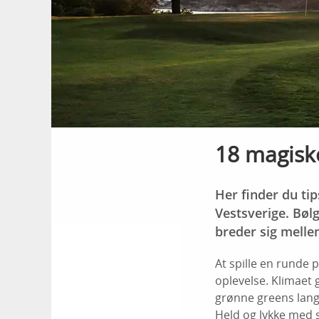
18 magiske
Her finder du ti
Vestsverige. Bøl
breder sig mellem
At spille en runde 
oplevelse. Klimaet 
grønne greens langt
Held og lykke med s