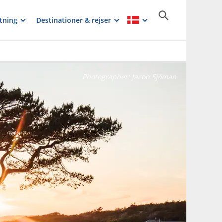
tning
Destinationer & rejser
Photographer:
Jacob Sjöman