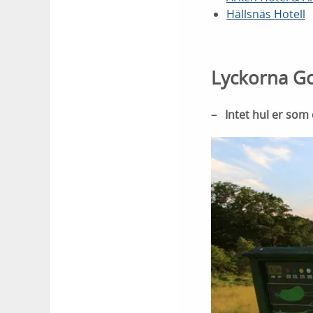
Hällsnäs Hotell
Lyckorna Go
– Intet hul er so