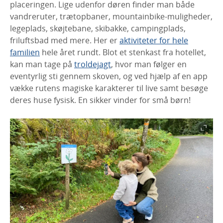
placeringen. Lige udenfor døren finder man både
vandreruter, trætopbaner, mountainbike-muligheder,
legeplads, skøjtebane, skibakke, campingplads,
friluftsbad med mere. Her er
aktiviteter for hele
familien
hele året rundt. Blot et stenkast fra hotellet,
kan man tage på
troldejagt
, hvor man følger en
eventyrlig sti gennem skoven, og ved hjælp af en app
vække rutens magiske karakterer til live samt besøge
deres huse fysisk. En sikker vinder for små børn!