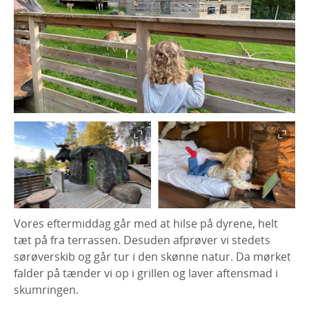
Vores eftermiddag går med at hilse på dyrene, helt
tæt på fra terrassen. Desuden afprøver vi stedets
sørøverskib og går tur i den skønne natur. Da mørket
falder på tænder vi op i grillen og laver aftensmad i
skumringen.