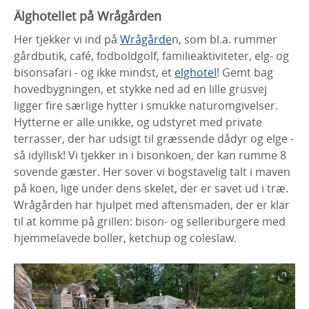
Älghotellet på Wrågården
Her tjekker vi ind på
Wrågårde
n, som bl.a. rummer
gårdbutik, café, fodboldgolf, familieaktiviteter, elg- og
bisonsafari - og ikke mindst, et
elghotel
! Gemt bag
hovedbygningen, et stykke ned ad en lille grusvej
ligger fire særlige hytter i smukke naturomgivelser.
Hytterne er alle unikke, og udstyret med private
terrasser, der har udsigt til græssende dådyr og elge
-
så idyllisk! Vi tjekker in i bisonkoen, der kan rumme 8
sovende gæster. Her sover vi bogstavelig talt i maven
på koen, lige under dens skelet, der er savet ud i træ.
Wrågården har hjulpet med aftensmaden, der er klar
til at komme på grillen: bison- og selleriburgere med
hjemmelavede boller, ketchup og coleslaw.