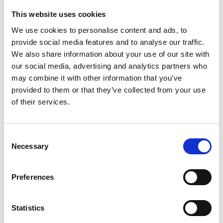
grotte, strømkanal, direkte adgang til café og meget
This website uses cookies
mere. Alt er velholdt og ordentligt, og omklædningen
fungerer upåklageligt med et digitalt armbånd.
We use cookies to personalise content and ads, to
provide social media features and to analyse our traffic.
Frokost-tip: Restaurant Sällskapet
We also share information about your use of our site with
our social media, advertising and analytics partners who
Efter en tur i badeland nyder vi en frokost på
may combine it with other information that you’ve
Restaurant Sällskapet
, der ligger i forlængelse af
provided to them or that they’ve collected from your use
Skövde Kulturhus. Stedet har udsigt til et fint, lille torv
of their services.
med springvand, der sikkert er et hit for ungerne om
sommeren. Sällskapet tilbyder blandt andet
trøffelpizza og rødebedeburger,
Consent
Necessary
Selection
Preferences
Statistics