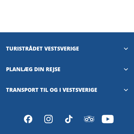
TURISTRÅDET VESTSVERIGE
Mediebank
PLANLÆG DIN REJSE
Presserum
Tilgængelighedsguide – TD
TRANSPORT TIL OG I VESTSVERIGE
Privacy Policy
Göteborg
Västtrafiks rejseplanlægger
VisitSweden
SJ – med tog