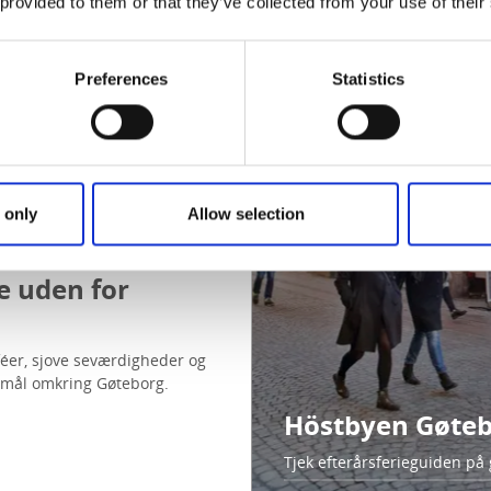
 provided to them or that they’ve collected from your use of their
Preferences
Statistics
 only
Allow selection
ge uden for
féer, sjove seværdigheder og
tsmål omkring Gøteborg.
Höstbyen Gøte
Tjek efterårsferieguiden på g