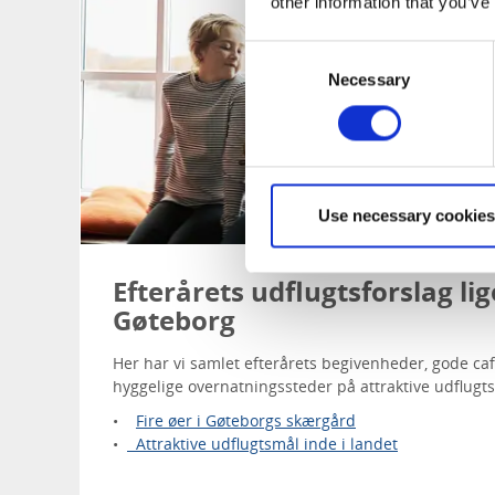
other information that you’ve
Consent
Necessary
Selection
Use necessary cookies
Efterårets udflugtsforslag li
Gøteborg
Her har vi samlet efterårets begivenheder, gode ca
hyggelige overnatningssteder på attraktive udflug
•
Fire øer i Gøteborgs skærgård
•
Attraktive udflugtsmål inde i landet