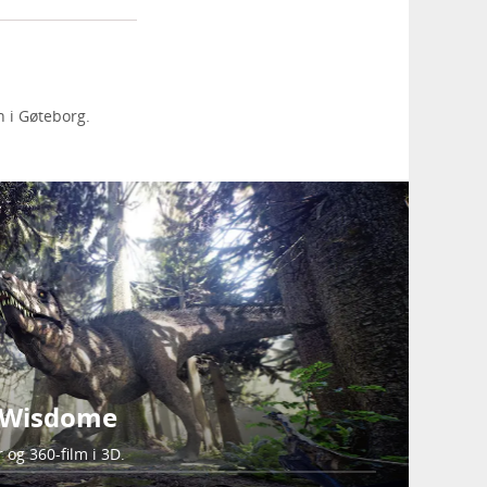
n i Gøteborg.
 Wisdome
 og 360-film i 3D.