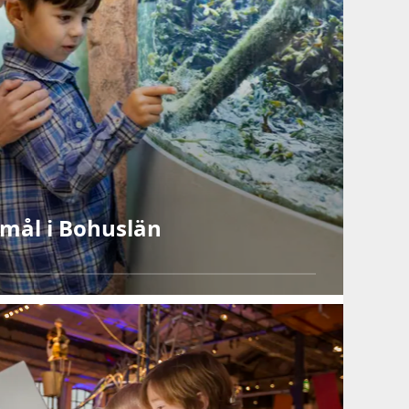
smål i Bohuslän