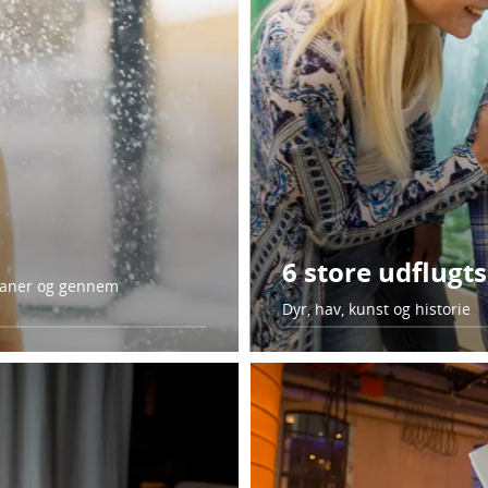
6 store udflugt
ebaner og gennem
Dyr, hav, kunst og historie