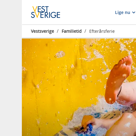
Lige nu
/
/
Vestsverige
Familietid
Efterårsferie