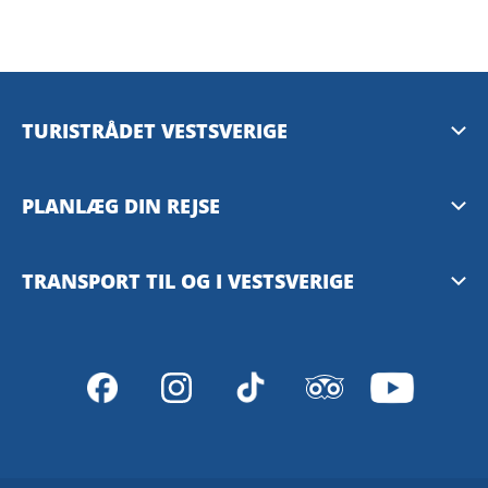
TURISTRÅDET VESTSVERIGE
Mediebank
PLANLÆG DIN REJSE
Presserum
Tilgængelighedsguide – TD
TRANSPORT TIL OG I VESTSVERIGE
Privacy Policy
Göteborg
Västtrafiks rejseplanlægger
VisitSweden
SJ – med tog
Stena Line – med færge