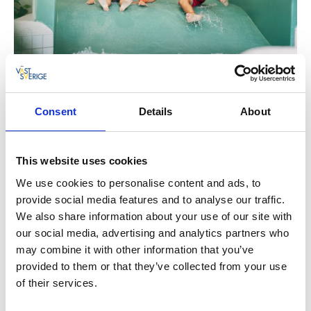
Consent
Details
About
This website uses cookies
En kort togtur fra Göteborg fører dig til cafébyen
We use cookies to personalise content and ads, to
Alingsås og det fantastiske Nolhaga Parkbad. Her er
provide social media features and to analyse our traffic.
et separat poolområde for de mindre børn med
We also share information about your use of our site with
legeskulpturer, boblezoner og en vandpist. For de
our social media, advertising and analytics partners who
større børn er der et eventyrbassin, en hule med
may combine it with other information that you’ve
vandfald og en 'bølge-bølge', hvor man kan skabe sine
provided to them or that they’ve collected from your use
egne bølger.
of their services.
Begge vandrutsjebaner tager dig med på sjove ture