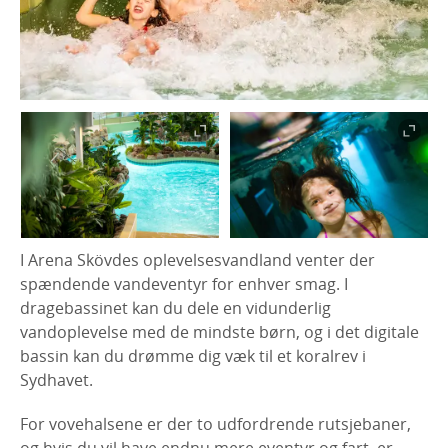
I Arena Skövdes oplevelsesvandland venter der
spændende vandeventyr for enhver smag. I
dragebassinet kan du dele en vidunderlig
vandoplevelse med de mindste børn, og i det digitale
bassin kan du drømme dig væk til et koralrev i
Sydhavet.
For vovehalsene er der to udfordrende rutsjebaner,
og hvis du vil have endnu mere eventyr og fart, er