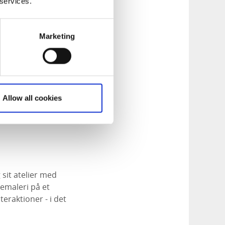
 services.
Marketing
Heineman - huser
Allow all cookies
 kunst af Anna
tek, en biograf og
sit atelier med
iemaleri på et
eraktioner - i det