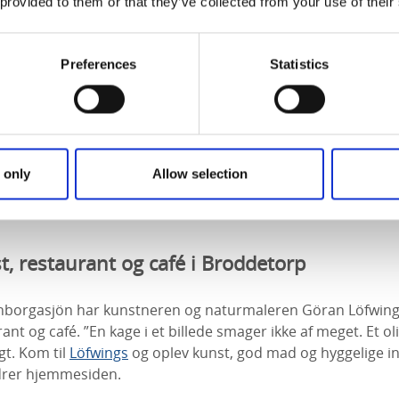
 provided to them or that they’ve collected from your use of their
lifyphoto/ Markus Holm
Preferences
Statistics
i Skövde
 - Sveriges første, åbnet i 1964 og tegnet af Hans-Erland 
 only
Allow selection
okuserer på samtidskunst. Museet har store donationer af
rg og Ester Henning. Kulturcentret indeholder også et biblio
, restaurant og café i Broddetorp
rnborgasjön har kunstneren og naturmaleren Göran Löfwing 
rant og café. ”En kage i et billede smager ikke af meget. Et ol
gt. Kom til
Löfwings
og oplev kunst, god mad og hyggelige int
ordrer hjemmesiden.