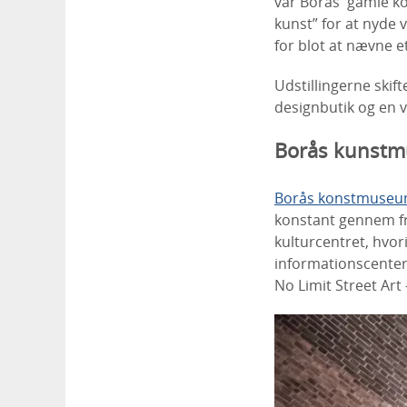
var Borås' gamle ko
kunst” for at nyde 
for blot at nævne et 
Udstillingerne skift
designbutik og en 
Borås kunst
Borås konstmuse
konstant gennem fr
kulturcentret, hvori
informationscenter
No Limit Street Art