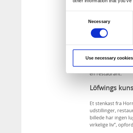
other information that you’ve
Consent
Photographer:
Amp
Necessary
Selection
Kunstmuseet 
Skövde Kulturcenter
Use necessary cookies
kunstmuseet, som f
Sjödahl, Elli Hembe
en restaurant.
Löfwings kunst
Et stenkast fra Ho
udstillinger, restau
billede har ingen lu
virkelige liv”, opf