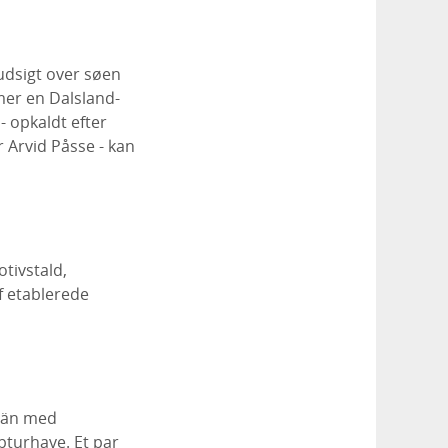
dsigt over søen
er en Dalsland-
- opkaldt efter
 Arvid Påsse - kan
otivstald,
af etablerede
slän med
lpturhave. Et par