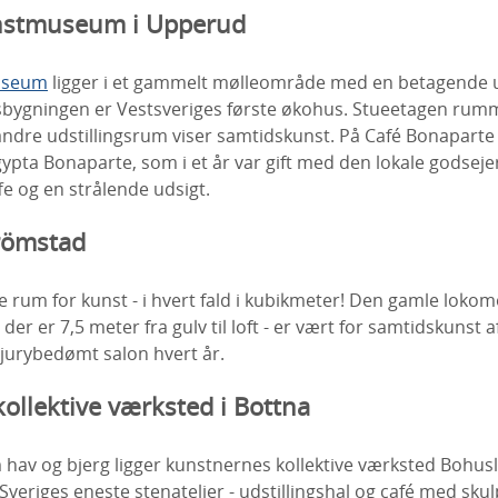
nstmuseum i Upperud
useum
ligger i et gammelt mølleområde med en betagende u
ygningen er Vestsveriges første økohus. Stueetagen rumm
andre udstillingsrum viser samtidskunst. På Café Bonaparte 
pta Bonaparte, som i et år var gift med den lokale godsejer
e og en strålende udsigt.
trömstad
e rum for kunst - i hvert fald i kubikmeter! Den gamle lokom
 der er 7,5 meter fra gulv til loft - er vært for samtidskunst 
jurybedømt salon hvert år.
ollektive værksted i Bottna
m hav og bjerg ligger kunstnernes kollektive værksted Bohu
 Sveriges eneste stenatelier - udstillingshal og café med sku