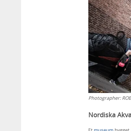
Photographer:
ROB
Nordiska Akva
Et
museum
bygget 