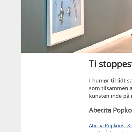
Ti stoppes
I humør til lidt
som tilsammen afs
kunsten inde på m
Abecita Popko
Abecia Popkonst &