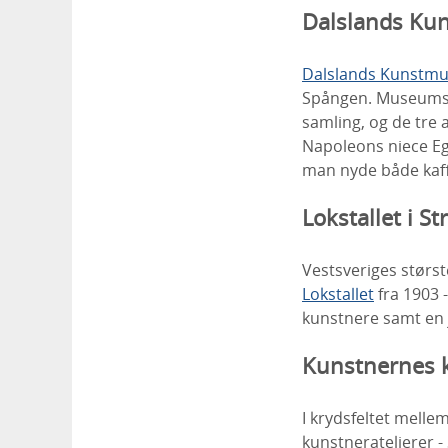
Dalslands Ku
Dalslands Kunstm
Spången. Museumsb
samling, og de tre 
Napoleons niece Egy
man nyde både kaff
Lokstallet i S
Vestsveriges størst
Lokstallet
fra 1903 -
kunstnere samt en 
Kunstnernes k
I krydsfeltet melle
kunstneratelierer -