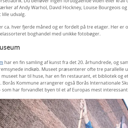
rsetfabrik. Du behøver ingen forudgående viden eller krav o
værker af Andy Warhol, David Hockney, Louise Bourgeois og 
lille udvalg.
er ca. hver fjerde måned og er fordelt på tre etager. Her er 
velassorteret boghandel med unikke fotobøger.
museum
um
har en fin samling af kunst fra det 20. århundrede, og sa
emsynede indkøb. Museet præsenterer ofte tre parallelle ud
 museet har til huse, har en fin restaurant, et bibliotek og e
. Borås Kommune arrangerer også Borås Internationale Sk
 - som har forvandlet byen til et af Europas mest interessant