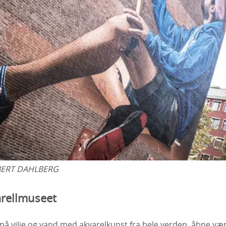
ERT DAHLBERG
rellmuseet
på vilje og vand med akvarelkunst fra hele verden, åbne vær