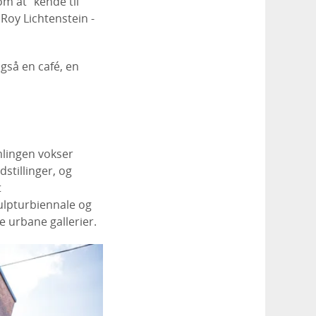
m at ”kende til
Roy Lichtenstein -
også en café, en
mlingen vokser
stillinger, og
t
ulpturbiennale og
e urbane gallerier.