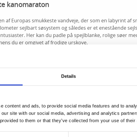
ste kanomaraton
en af Europas smukkeste vandveje, der som en labyrint af s
ilometer sejlbart søsystem og således er et enestående sejls
entusiaster. Her kan du padle på spejlblanke, rolige søer me
mens du er omgivet af frodige urskove.
rdens største kano- og kajak-maraton afholdes hvert år. Hun
a glade motionister og outdoor-elskere til elitesportsudøver
 gennem fire søer til målet ved Bengtsfors havn, hvor der s
Details
afholdes folkefest med ægte svensk krebsegilde på programm
 10. august. Mere info på
kanotmaraton.se
.
lighed for at finde udfordringer og store naturoplevelser,
å og robuste” form for kajak på en havkajak-ekspedition. He
e content and ads, to provide social media features and to analy
d og det maritime miljø fra havet på guidede ture, der varer
 our site with our social media, advertising and analytics partn
 provided to them or that they’ve collected from your use of their
kernes plads udnyttet til det pakkede udstyr, og oplevelsen 