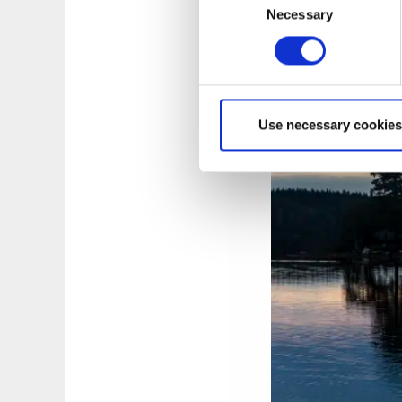
bjergtagende natur 
Necessary
Selection
alle kan være med o
Use necessary cookies