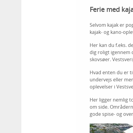
Ferie med kaj
Selvom kajak er pop
kajak- og kano-ople
Her kan du f.eks. d
dig roligt igennem 
skovsøer. Vestsveri
Hvad enten du er ti
undervejs eller me
oplevelser i Vestsve
Her ligger nemlig 
om side. Områderne
gode spise- og ove