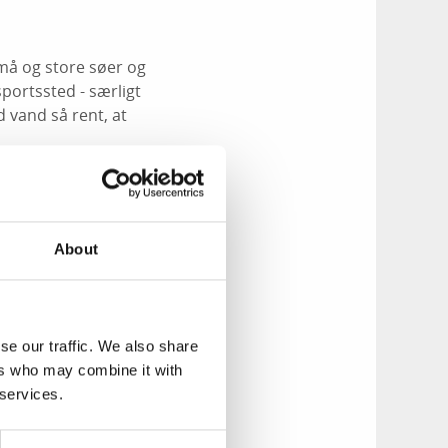
må og store søer og
portssted - særligt
d vand så rent, at
dredevis af
e - samles og
om afslutning på
About
et. I år finder
 du kan nemlig
r kan du opleve
se our traffic. We also share
 én eller flere
ers who may combine it with
 services.
af den