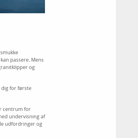
e smukke
r kan passere. Mens
ranitklipper og
dig for første
er centrum for
, med undervisning af
de udfordringer og