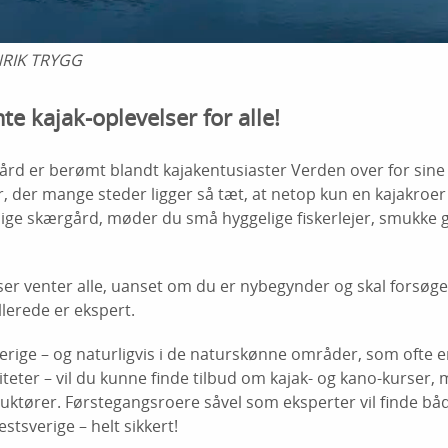
RIK TRYGG
 kajak-oplevelser for alle!
rd er berømt blandt kajakentusiaster Verden over for sin
r, der mange steder ligger så tæt, at netop kun en kajakroe
lige skærgård, møder du små hyggelige fiskerlejer, smukke g
ser venter alle, uanset om du er nybegynder og skal forsøge 
llerede er ekspert.
erige – og naturligvis i de naturskønne områder, som ofte 
iviteter – vil du kunne finde tilbud om kajak- og kano-kurser
ruktører. Førstegangsroere såvel som eksperter vil finde bå
estsverige – helt sikkert!