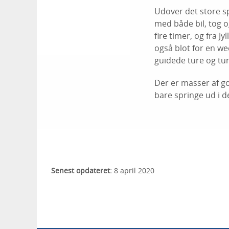
Udover det store s
med både bil, tog 
fire timer, og fra J
også blot for en we
guidede ture og tu
Der er masser af go
bare springe ud i d
Senest opdateret:
8 april 2020