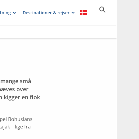
tning
Destinationer & rejser
de mange små
 hæves over
n kigger en flok
mpel Bohusläns
jak – lige fra