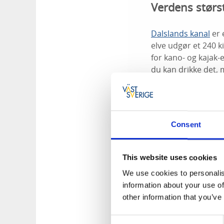
Verdens stør
Dalslands kanal
er 
elve udgør et 240 k
for kano- og kajak-
du kan drikke det, 
Det er også her ve
mennesker - lige fr
padler 55 kilometer
Consent
dagens strabadser 
maratonet sted den
This website uses cookies
Havet er også en mu
opleve den mere ”r
We use cookies to personalis
den svenske skærgår
information about your use of
dage.
other information that you’ve
Her bliver havkajak
Consent