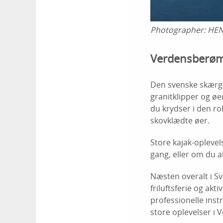
Photographer:
HEN
Verdensberømte
Den svenske skærgå
granitklipper og øe
du krydser i den ro
skovklædte øer.
Store kajak-oplevel
gang, eller om du a
Næsten overalt i Sv
friluftsferie og akt
professionelle inst
store oplevelser i V