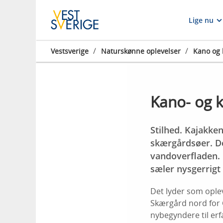
Lige nu
/
/
Vestsverige
Naturskønne oplevelser
Kano og 
Kano- og k
Stilhed. Kajakke
skærgårdsøer. De
vandoverfladen. E
sæler nysgerrigt
Det lyder som ople
Skærgård nord for G
nybegyndere til erf