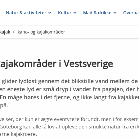
Natur & aktiviteter
Kultur
Mad & drikke
Overna
/
kajak
kano- og kajakområder
ajakområder i Vestsverige
n glider lydløst gennem det blikstille vand mellem 
n eneste lyd er små dryp i vandet fra pagajen, der
n måge høres i det fjerne, og ikke langt fra kajakke
 på.
velser, der kun er ægte eventyrere forundt, men i for ekse
öteborg kan alle få lov at opleve den smukke natur fra en ka
arne kajakroere.