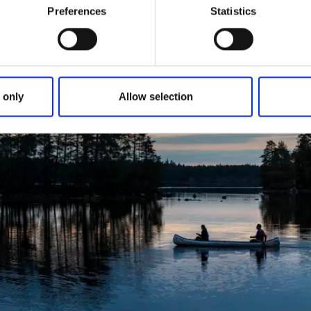
bliver komplet. Du kan også få kurser og undervisning på fl
Preferences
Statistics
g få noget ud af det. Find mere info på
vestsverige.se
.
 only
Allow selection