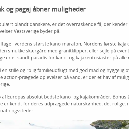
ak og pagaj åbner muligheder
ulært blandt danskere, er det overraskende få, der kender t
velser Vestsverige byder på.
eltage i verdens største kano-maraton, Nordens første kajakf
den smukke skærgård med granitklipper, eller sejle på event
ge er et sandt paradis for kano- og kajakentusiaster på alle 
l en stille og rolig familieudflugt med god mad og hyggelig 
re action-prægede oplevelser på vand, er der et hav af muli
rige.
to af Europas absolut bedste kano- og kajakområder, Bohuslä
 er kendt for deres udprægede naturskønhed, det rolige, 
rnatningssteder.