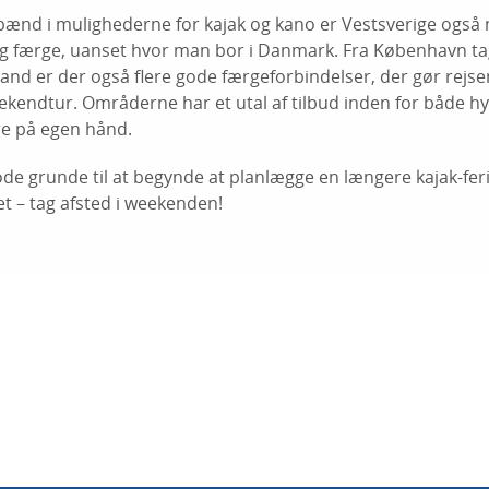
pænd i mulighederne for kajak og kano er Vestsverige også
og færge, uanset hvor man bor i Danmark. Fra København ta
ylland er der også flere gode færgeforbindelser, der gør rejs
ekendtur. Områderne har et utal af tilbud inden for både hytt
re på egen hånd.
de grunde til at begynde at planlægge en længere kajak-ferie
et – tag afsted i weekenden!