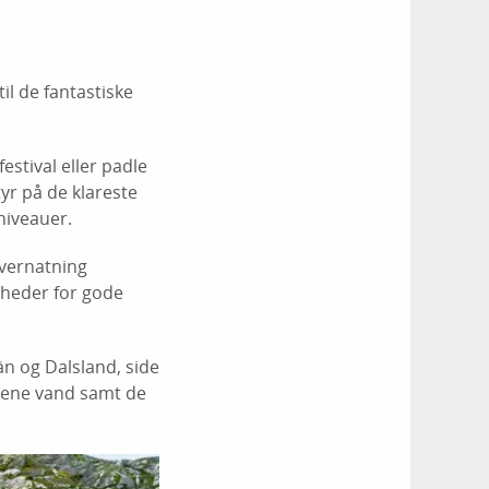
il de fantastiske
estival eller padle
yr på de klareste
niveauer.
overnatning
gheder for gode
n og Dalsland, side
rene vand samt de