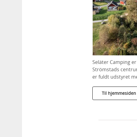
Seläter Camping er 
Strömstads centrum.
er fuldt udstyret me
Til hjemmesiden