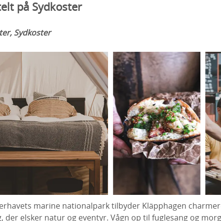
elt på Sydkoster
er, Sydkoster
terhavets marine nationalpark tilbyder Kläpphagen charmer
ig, der elsker natur og eventyr. Vågn op til fuglesang og mor