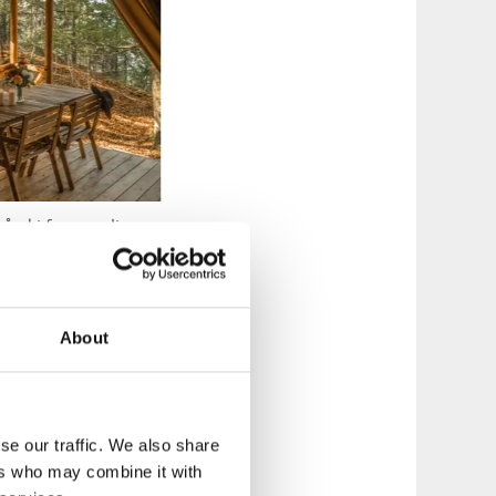
rd i favnen, ligger
 udsigt over havet
nden for
About
se our traffic. We also share
ers who may combine it with