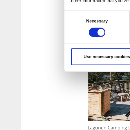
other information that you’ve
Vidunderlig c
Consent
Necessary
Selection
Lagunen Campin
Use necessary cookies
Lagunen Camping ti