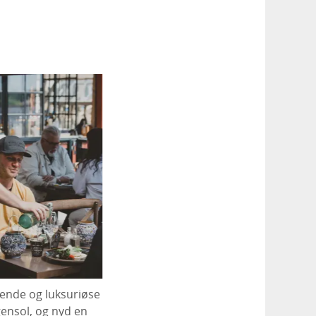
ende og luksuriøse
gensol, og nyd en