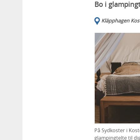
Bo i glampingt
Kläpphagen Kost
På Sydkoster i Kos
glampingtelte til d