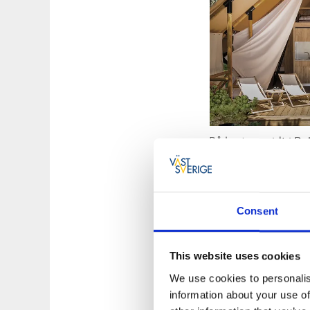
På kysten midt i Bo
Anfasteröd Gårdsvik
ligger safariteltet
rækkevidde.
Consent
Til hjemmesiden
This website uses cookies
We use cookies to personalis
information about your use of