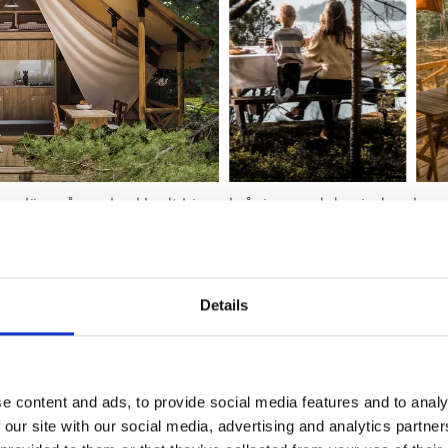
huslän, på en skovklædt bjergskråning med den indre skærgå
. På en klippe i den frodige bøgeskov og med en fantastisk
. Her kan du bo tæt på naturen med alle bekvemmeligheder i
Details
e content and ads, to provide social media features and to analy
 our site with our social media, advertising and analytics partn