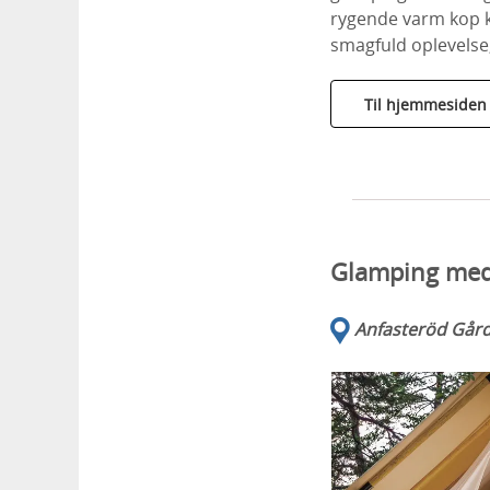
rygende varm kop ka
smagfuld oplevelse,
Til hjemmesiden
Glamping med
Anfasteröd Gårds