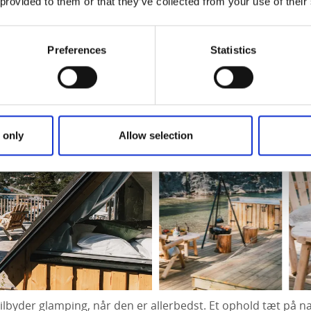
 provided to them or that they’ve collected from your use of their
amping ved havet med ekstra komfort
Preferences
Statistics
g & Stugor, Strömstad
 only
Allow selection
lbyder glamping, når den er allerbedst. Et ophold tæt på 