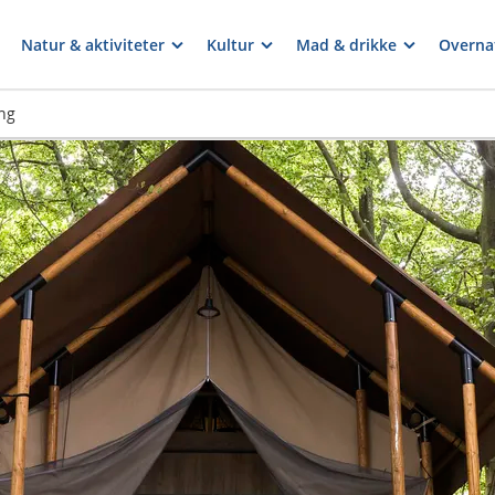
Natur & aktiviteter
Kultur
Mad & drikke
Overna
ng