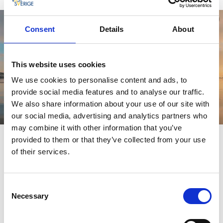
Consent
Details
About
This website uses cookies
We use cookies to personalise content and ads, to
provide social media features and to analyse our traffic.
We also share information about your use of our site with
our social media, advertising and analytics partners who
may combine it with other information that you’ve
provided to them or that they’ve collected from your use
Tag med Annelie Pompe ud at
of their services.
vinterbade
Eventyreren og fridykkeren Annelie Pompe giver dig de tips,
du har brug for som ny ud i vinterbadning. Hun deler også
Consent
ud af sine yndlingssteder til en vinterdukkert i Gøteborgs
Necessary
Selection
nordlige skærgård.