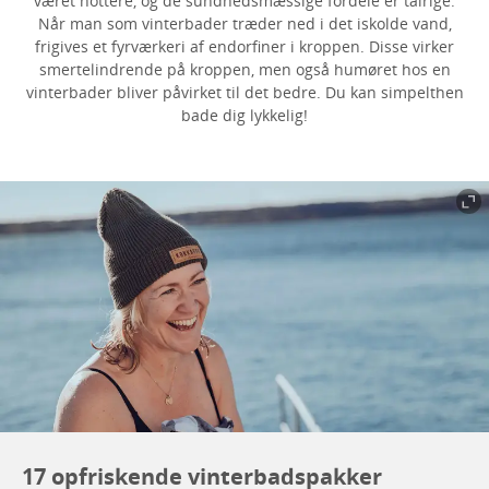
været hottere, og de sundhedsmæssige fordele er talrige.
Når man som vinterbader træder ned i det iskolde vand,
frigives et fyrværkeri af endorfiner i kroppen. Disse virker
smertelindrende på kroppen, men også humøret hos en
vinterbader bliver påvirket til det bedre. Du kan simpelthen
bade dig lykkelig!
17 opfriskende vinterbadspakker