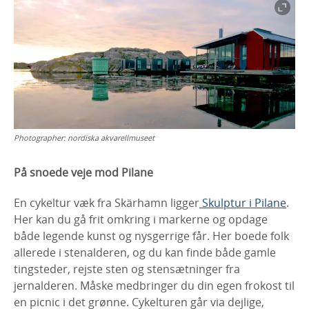
Photographer:
nordiska akvarellmuseet
På snoede veje mod Pilane
En cykeltur væk fra Skärhamn ligger
Skulptur i Pilane
.
Her kan du gå frit omkring i markerne og opdage
både legende kunst og nysgerrige får. Her boede folk
allerede i stenalderen, og du kan finde både gamle
tingsteder, rejste sten og stensætninger fra
jernalderen. Måske medbringer du din egen frokost til
en picnic i det grønne. Cykelturen går via dejlige,