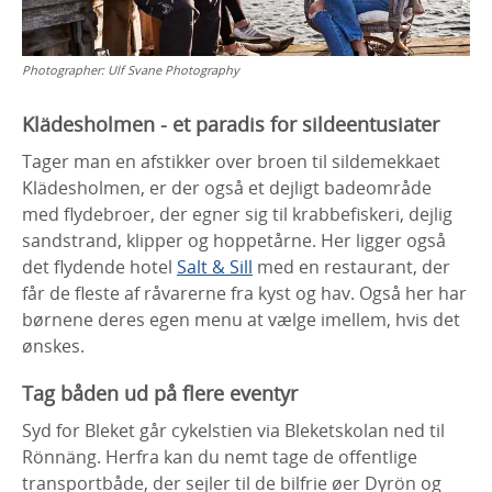
Photographer:
Ulf Svane Photography
Klädesholmen - et paradis for sildeentusiater
Tager man en afstikker over broen til sildemekkaet
Klädesholmen, er der også et dejligt badeområde
med flydebroer, der egner sig til krabbefiskeri, dejlig
sandstrand, klipper og hoppetårne. Her ligger også
det flydende hotel
Salt & Sill
med en restaurant, der
får de fleste af råvarerne fra kyst og hav. Også her har
børnene deres egen menu at vælge imellem, hvis det
ønskes.
Tag båden ud på flere eventyr
Syd for Bleket går cykelstien via Bleketskolan ned til
Rönnäng. Herfra kan du nemt tage de offentlige
transportbåde, der sejler til de bilfrie øer Dyrön og