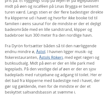
pris på. Et hyggeligt stop på vejen er på legepladsen
midt på øen og iscaféen på Linas Brygga er bestemt
turen værd. Langs stien er der flere badestiger direkte
fra klipperne ud i havet og hvorfor ikke booke tid til
familien i øens sauna! For de mindste er der et dejligt
badeområde med en lille sandstrand, klipper og
badebroer kun 300 meter fra den nordlige havn.
Fra Dyrön fortsætter båden så til den nærliggende
endnu mindre ø,
Åstol
. I havnen ligger musik- og
fiskerestauranten,
Åstols Rökeri
, med eget røgeri og
butiksudsalg. Midt på øen er der en lille park med
legeplads. På den vestlige del af øen er der en sjov
badeplads med rutsjebane og adgang til toilet. Her er
det bad fra klipperne med badestige ned i havet, der
gør sig gældende, men for de mindste er der et
beskyttet saltvandsbassin at svømme i.