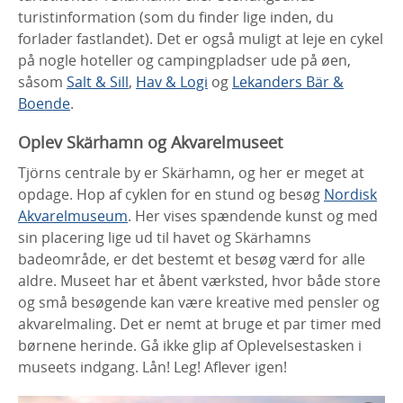
turistinformation (som du finder lige inden, du
forlader fastlandet). Det er også muligt at leje en cykel
på nogle hoteller og campingpladser ude på øen,
såsom
Salt & Sill
,
Hav & Logi
og
Lekanders Bär &
Boende
.
Oplev Skärhamn og Akvarelmuseet
Tjörns centrale by er Skärhamn, og her er meget at
opdage. Hop af cyklen for en stund og besøg
Nordisk
Akvarelmuseum
. Her vises spændende kunst og med
sin placering lige ud til havet og Skärhamns
badeområde, er det bestemt et besøg værd for alle
aldre. Museet har et åbent værksted, hvor både store
og små besøgende kan være kreative med pensler og
akvarelmaling. Det er nemt at bruge et par timer med
børnene herinde. Gå ikke glip af Oplevelsestasken i
museets indgang. Lån! Leg! Aflever igen!