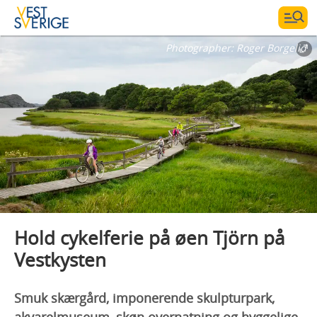
Photographer:
Roger Borgelid
Hold cykelferie på øen Tjörn på
Vestkysten
Smuk skærgård, imponerende skulpturpark,
akvarelmuseum, skøn overnatning og hyggelige