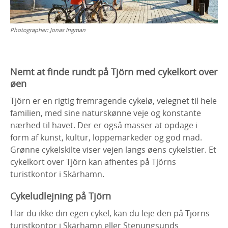
Photographer:
Jonas Ingman
Nemt at finde rundt på Tjörn med cykelkort over
øen
Tjörn er en rigtig fremragende cykelø, velegnet til hele
familien, med sine naturskønne veje og konstante
nærhed til havet. Der er også masser at opdage i
form af kunst, kultur, loppemarkeder og god mad.
Grønne cykelskilte viser vejen langs øens cykelstier. Et
cykelkort over Tjörn kan afhentes på Tjörns
turistkontor i Skärhamn.
Cykeludlejning på Tjörn
Har du ikke din egen cykel, kan du leje den på Tjörns
turistkontor i Skärhamn eller Stenungsunds