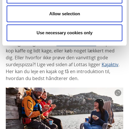
den gamle gård lige ved krydset inden du drejer af
mod Rönnäng og Bleket, finder du et hyggeligt
Allow selection
loppemarked med alle mulige ting.
I Bleket er der badeplads med en lille sandstrand,
Use necessary cookies only
klipper, badebro og hoppetårn. I Bleket finder du godt
økologisk bagværk hos
Lottas Bak & Form
. Stop for en
kop kaffe og lidt kage, eller køb noget lækkert med
dig. Eller hvorfor ikke prøve den vanvittigt gode
surdejspizza?! Lige ved siden af ​​Lottas ligger
Kajaktiv
.
Her kan du leje en kajak og få en introduktion til,
hvordan du bedst håndterer den.