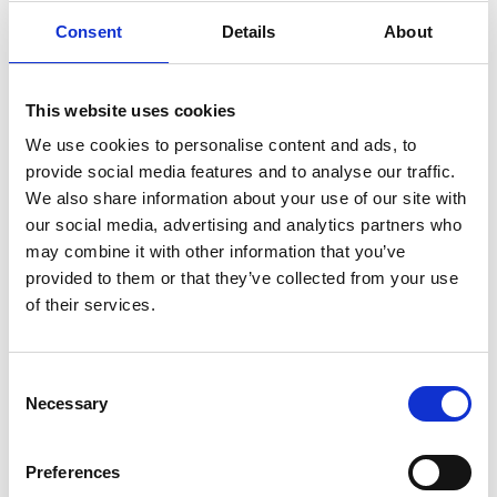
Seefläche: 576 ha
Consent
Details
About
Arten: Barsch, Hecht, Aal, Weißfisch, Maräne,
Plötze, Düster, Quappe, Brasse, Rotfeder, Schleie
und spärlich Bachforelle und Regenbogenforelle.
This website uses cookies
Alle Angelkarten gelten für die gesamte Familie.
We use cookies to personalise content and ads, to
Jugendliche unter 16 Jahren angeln kostenlos,
provide social media features and to analyse our traffic.
unter Beachtung der geltenden Regeln.
We also share information about your use of our site with
our social media, advertising and analytics partners who
Angelkartenverkauf
may combine it with other information that you’ve
Touristeninformation Bengtsfors, +46-531-526355
provided to them or that they’ve collected from your use
Skogstjänst, +46-531-61984
of their services.
Dalslands Camping Kanotcentral, +46-531-10060
Preise
Consent
Necessary
Selection
Tag 40 kr
Woche 60 kr
Jahr 100 kr
Preferences