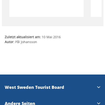
egentligen varför fåglarna samlas just
här?
Zuletzt aktualisiert am:
10 Mai 2016
Autor:
Pål Johansson
West Sweden Tourist Board
Presse
Andere Seiten