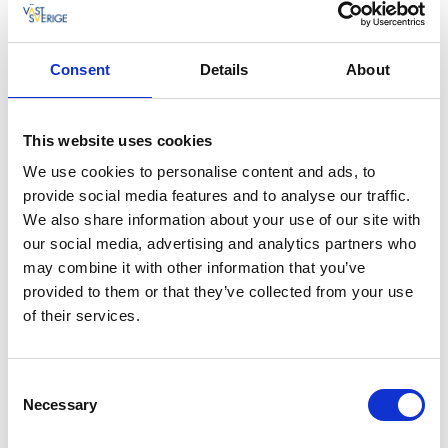
Consent
Details
About
This website uses cookies
We use cookies to personalise content and ads, to
provide social media features and to analyse our traffic.
We also share information about your use of our site with
our social media, advertising and analytics partners who
may combine it with other information that you’ve
provided to them or that they’ve collected from your use
of their services.
Am östlichen Teil des Sees schwebt
die
Informationsstation Naturum Hornborgasee
, die
auch ein Restaurant beherbergt, auf Pfählen über
Consent
dem Wasser. Hier ist zwischen März und September
Necessary
Selection
die neue Ausstellung über die Geschichte des Sees zu
sehen. Außerdem kann man sich hier über die reiche