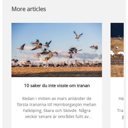
More articles
10 saker du inte visste om tranan
Redan i mitten av mars anländer de
Här 
första tranorna till Hornborgasjön mellan
hu
Falköping, Skara och Skövde. Några
Trand
veckor senare är området fullt av
gui
tusentals dansande tranor, men vet du