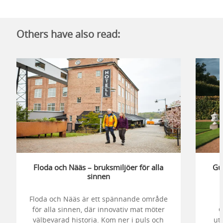
Others have also read:
Floda och Nääs – bruksmiljöer för alla
Gu
sinnen
Floda och Nääs är ett spännande område
för alla sinnen, där innovativ mat möter
G
välbevarad historia. Kom ner i puls och
ut