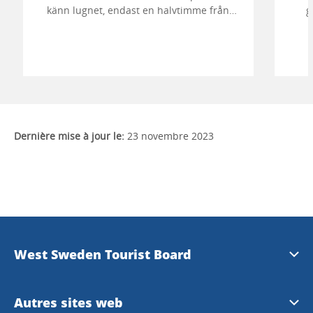
känn lugnet, endast en halvtimme från
g
Göteborg.
visn
i re
Dernière mise à jour le:
23 novembre 2023
West Sweden Tourist Board
Information de presse
Autres sites web