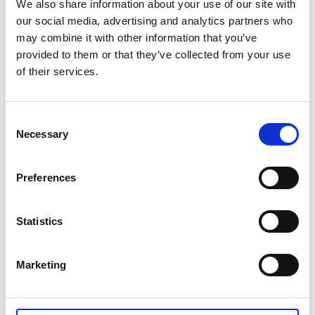
Voyager à travers un siècle
We also share information about your use of our site with
our social media, advertising and analytics partners who
Les ruines du château de Gräfsnäs
et son parc sont
may combine it with other information that you’ve
un site historique, situé à 20 kilomètres au nord de la
provided to them or that they’ve collected from your use
ville. Durant l'été, des marchés, des évènements et
of their services.
des concerts y sont organisés. Le café est également
ouvert durant cette période et la zone de baignade à
proximité est un endroit très apprécié par les
Consent
familles.
Necessary
Selection
Preferences
Statistics
Marketing