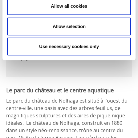
Allow all cookies
Chemin de fer du patrimoine
d'Anten-Gräfsnäs
Allow selection
Si vous souhaitez approfondir votre visite des
environs, passez une journée à bord du train du
patrimoine
d'Anten-Gräfsnäs
. Le trajet de 12 km est
Use necessary cookies only
un véritable plaisir, avec de magnifiques vues sur la
campagne et sur le lac d'Anten.
Le parc du château et le centre aquatique
Le parc du château de Nolhaga est situé à l'ouest du
centre-ville, une oasis avec des arbres feuillus, de
magnifiques sculptures et des aires de pique-nique
idéales. Le château de Nolhaga, construit en 1880
dans un style néo-renaissance, trône au centre du
parc. Visitez la ferme Barnens Lantgård pour les