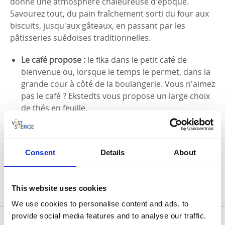
donne une atmosphère chaleureuse d'époque.
Savourez tout, du pain fraîchement sorti du four aux
biscuits, jusqu'aux gâteaux, en passant par les
pâtisseries suédoises traditionnelles.
Le café propose :
le fika dans le petit café de
bienvenue ou, lorsque le temps le permet, dans la
grande cour à côté de la boulangerie. Vous n'aimez
pas le café ? Ekstedts vous propose un large choix
de thés en feuille.
Amuse bouche :
la cour intérieure de
l'Ekstedts
Bageri & Kafé
peut accueillir 120 personnes. Le
café qui y est servi est moulu sur place et est
Consent
Details
About
toujours livré fraîchement torréfié par le
torréfacteur Alingsås, situé à proximité.
This website uses cookies
We use cookies to personalise content and ads, to
provide social media features and to analyse our traffic.