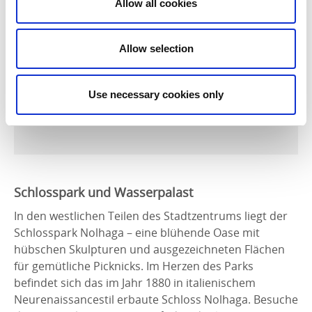
Allow all cookies
Gräfsnäs
Möchtest Du mehr von der Umgebung erleben, kannst
Allow selection
Du eine Fahrt mit der Dampflokomotive entlang der
Museumseisenbahn Anten-Gräfsnäs
unternehmen.
Die 12 km lange Zugfahrt ist ein besonderes Erlebnis
Use necessary cookies only
und bietet grossartige Aussichten auf die Landschaft
und den See Anten.
Schlosspark und Wasserpalast
In den westlichen Teilen des Stadtzentrums liegt der
Schlosspark Nolhaga – eine blühende Oase mit
hübschen Skulpturen und ausgezeichneten Flächen
für gemütliche Picknicks. Im Herzen des Parks
befindet sich das im Jahr 1880 in italienischem
Neurenaissancestil erbaute Schloss Nolhaga. Besuche