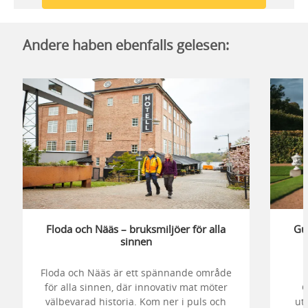
Andere haben ebenfalls gelesen:
Floda och Nääs – bruksmiljöer för alla
Gu
sinnen
Floda och Nääs är ett spännande område
för alla sinnen, där innovativ mat möter
G
välbevarad historia. Kom ner i puls och
ut