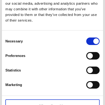
our social media, advertising and analytics partners who
Ein historisches Ausflugsziel ist die
Schlossruine und
may combine it with other information that you’ve
der Park von Gräfsnäs
, ungefähr 20 km nördlich der
provided to them or that they’ve collected from your use
Stadt. Im Sommer werden hier Märkte, Konzerte und
of their services.
andere Festlichkeiten veranstaltet. Auch das Café ist
im Sommer geöffnet und der naheliegende Badeplatz
ist ein beliebtes Ausflugsziel für Familien.
Consent
Necessary
Selection
Preferences
Statistics
Marketing
Die Museumseisenbahn Anten-