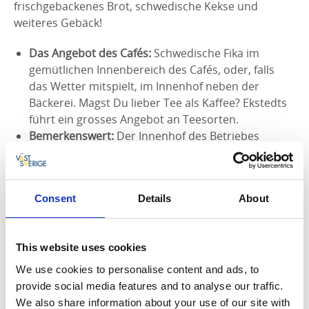
frischgebackenes Brot, schwedische Kekse und
weiteres Gebäck!
Das Angebot des Cafés:
Schwedische Fika im
gemütlichen Innenbereich des Cafés, oder, falls
das Wetter mitspielt, im Innenhof neben der
Bäckerei. Magst Du lieber Tee als Kaffee? Ekstedts
führt ein grosses Angebot an Teesorten.
Bemerkenswert:
Der Innenhof des Betriebes
Ekstedts Bageri & Kafé bietet Platz für bis zu 120
Personen. Der Kaffee, der im Café serviert wird,
wird vor Ort gemahlen und ist stets frisch geröstet
Consent
Details
About
von der lokalen Kaffeerösterei Alingsås.
This website uses cookies
We use cookies to personalise content and ads, to
provide social media features and to analyse our traffic.
Eine historische Eisenbahnfahrt
We also share information about your use of our site with