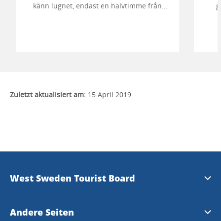
känn lugnet, endast en halvtimme från
g
Göteborg.
visn
i re
Zuletzt aktualisiert am:
15 April 2019
West Sweden Tourist Board
Presse
Andere Seiten