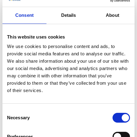
Dans un cadre charmant plein de paysages typiques
de la côte ouest, les sentiers vous mènent à travers
Consent
Details
About
des paysages rocheux avec des pins balayés par le
vent et à travers la paisible tonnelle d'une forêt de
hêtres. La vue sur Stigfjorden est à couper le souffle
This website uses cookies
depuis le sommet et il existe des voies passionnantes
We use cookies to personalise content and ads, to
où vous pourrez escalader des fissures étroites et des
provide social media features and to analyse our traffic.
rochers.
We also share information about your use of our site with
Arrêtez-vous pour un fika ou un déjeuner au
our social media, advertising and analytics partners who
restaurant de l'ancien manoir de
Sundsby Säteri
. Une
may combine it with other information that you’ve
journée parfaite pour toute la famille.
provided to them or that they’ve collected from your use
of their services.
7. Le Royaume des Rochers
Consent
Necessary
Selection
L'un des endroits les plus excitants à visiter est la
réserve naturelle de Ramsvikslandet, également
connue sous le nom de Royaume des Rochers. Le
Preferences