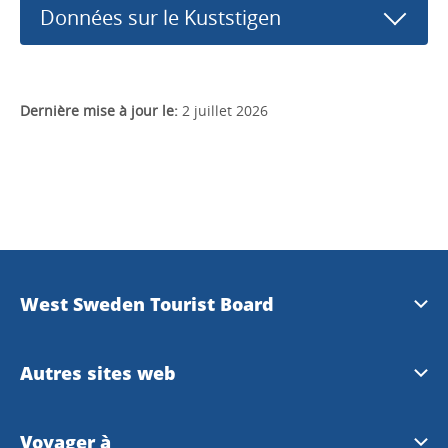
Données sur le Kuststigen
Dernière mise à jour le:
2 juillet 2026
West Sweden Tourist Board
Information de presse
Autres sites web
Travel Trade
Visit Swedeen
Voyager à