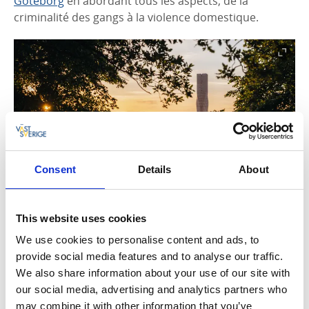
Göteborg
en abordant tous les aspects, de la
criminalité des gangs à la violence domestique.
Consent
Details
About
Photographe:
Tim Kristensson
Un autre type de problème social est abordé dans la
This website uses cookies
série Dimön de Mariette Lindstein, qui se déroule sur
We use cookies to personalise content and ads, to
une île fictive au large de la côte du
Bohuslän
.
provide social media features and to analyse our traffic.
L'auteur elle-même a été membre de l'Église de
We also share information about your use of our site with
Scientologie pendant vingt-cinq ans et a mené un
our social media, advertising and analytics partners who
long combat pour tenter de s'en échapper. Dans ses
may combine it with other information that you’ve