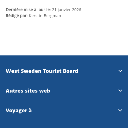
Dernière mise à jour le:
21 janvier 2026
Rédigé par:
Kerstin Bergman
West Sweden Tourist Board
Information de presse
Autres sites web
Travel Trade
Visit Swedeen
Voyager à
Banque d'images
Meet the locals
Voyager à Göteborg et en l’ouest de la Suède