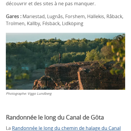
découvrir et des sites à ne pas manquer.
Gares :
Mariestad, Lugnås, Forshem, Hällekis, Råbäck,
Trolmen, Källby, Filsbäck, Lidköping
Photographe:
Viggo Lundberg
Randonnée le long du Canal de Göta
La
Randonnée le long du chemin de halage du Canal