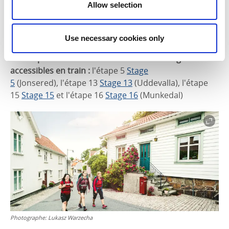
Kungälv. En train, vous pouvez rejoindre le chemin
Allow selection
depuis la gare de Bohus.
Gare :
Bohus
Use necessary cookies only
Les étapes suivantes du Bohusleden sont également
accessibles en train :
l'étape 5
Stage
5
(Jonsered), l'étape 13
Stage 13
(Uddevalla), l'étape
15
Stage 15
et l'étape 16
Stage 16
(Munkedal)
Photographe:
Lukasz Warzecha