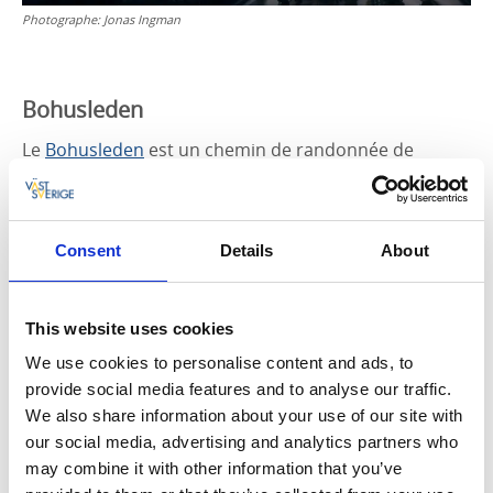
Photographe:
Jonas Ingman
Bohusleden
Le
Bohusleden
est un chemin de randonnée de
longue distance classique de 370 kilomètres,
s'étendant de Strömstad au nord à Lindome au sud.
Si vous souhaitez profiter de la vue sur la mer de
Consent
Details
About
Kosterhavet et de ce petit goût d'algues et de sel,
dirigez-vous vers Strömstad et rejoignez l'étape
27
stage 27
du Bohusleden (Strömstad-Högstad).
This website uses cookies
Une randonnée de 15 kilomètres vous fera traverser
We use cookies to personalise content and ads, to
des paysages variés, avec des sentiers forestiers
provide social media features and to analyse our traffic.
sinueux et de jolis points de vue panoramiques sur
We also share information about your use of our site with
les bateaux et les îles.
our social media, advertising and analytics partners who
may combine it with other information that you’ve
Gares :
Strömstad