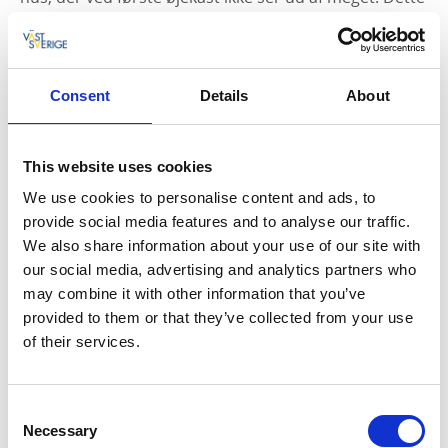
er fyrtårnet, der blev bygget allerede i slutningen af
1800-tallet og som har guidet utallige fiskerbåde
sikkert ind mod land, først med petroleum og
sidenhen gasdrift.
Consent
Details
About
I dag er fyrtårnet et af Lysekils mest fotograferede
vartegn og udnævnt til et af Vestsveriges syv
This website uses cookies
vidundere.
We use cookies to personalise content and ads, to
provide social media features and to analyse our traffic.
Tips til overnatning i Lysekil:
We also share information about your use of our site with
Strandflickorna
our social media, advertising and analytics partners who
Grand Hotel Lysekil
may combine it with other information that you’ve
Hotell Sillen
provided to them or that they’ve collected from your use
of their services.
Consent
Necessary
Selection