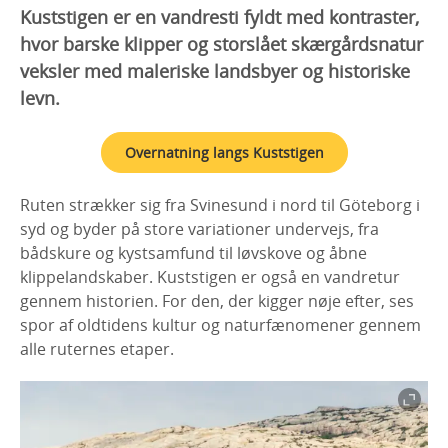
Kuststigen er en vandresti fyldt med kontraster,
hvor barske klipper og storslået skærgårdsnatur
veksler med maleriske landsbyer og historiske
levn.
Overnatning langs Kuststigen
Ruten strækker sig fra Svinesund i nord til Göteborg i
syd og byder på store variationer undervejs, fra
bådskure og kystsamfund til løvskove og åbne
klippelandskaber. Kuststigen er også en vandretur
gennem historien. For den, der kigger nøje efter, ses
spor af oldtidens kultur og naturfænomener gennem
alle ruternes etaper.