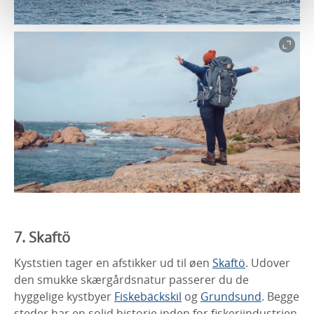
7. Skaftö
Kyststien tager en afstikker ud til øen
Skaftö
. Udover
den smukke skærgårdsnatur passerer du de
hyggelige kystbyer
Fiskebäckskil
og
Grundsund
. Begge
steder har en solid historie inden for fiskeriindustrien