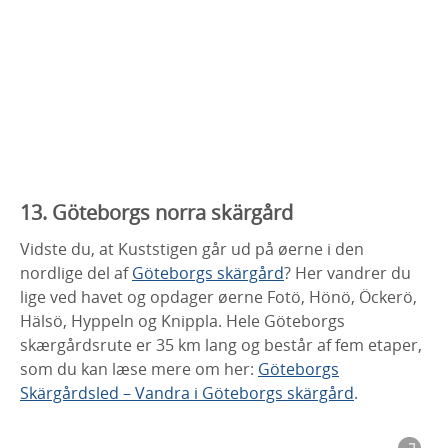
13. Göteborgs norra skärgård
Vidste du, at Kuststigen går ud på øerne i den
nordlige del af
Göteborgs skärgård
? Her vandrer du
lige ved havet og opdager øerne Fotö, Hönö, Öckerö,
Hälsö, Hyppeln og Knippla. Hele Göteborgs
skærgårdsrute er 35 km lang og består af fem etaper,
som du kan læse mere om her:
Göteborgs
Skärgårdsled – Vandra i Göteborgs skärgård
.