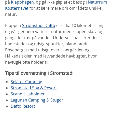
på
Kläpphagen
, og gå ikke glip af et besøg i
Naturrum
Kosterhavet
for at lære mere om områdets unikke
natur.
Etappen
Strömstad–Daftö
er cirka 10 kilometer lang
og går gennem varieret natur med klipper, skov- og
gangstier tæt på vandet. Undervejs passerer du
badesteder og udsigtspunkter, blandt andet
Röseberget med udsigt over skærgården og
Hålkedalskilen med lavvandede havbugter, hvor
havfugle ofte holder til.
Tips til overnatning i Strömstad:
Seläter Camping
Strömstad Spa & Resort
Scandic Laholmen
Lagunen Camping & Stugor
Daftö Resort