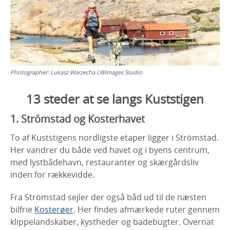
Photographer:
Lukasz Warzecha LWimages Studio
13 steder at se langs Kuststigen
1. Strömstad og Kosterhavet
To af Kuststigens nordligste etaper ligger i Strömstad.
Her vandrer du både ved havet og i byens centrum,
med lystbådehavn, restauranter og skærgårdsliv
inden for rækkevidde.
Fra Strömstad sejler der også båd ud til de næsten
bilfrie
Kosterøer
. Her findes afmærkede ruter gennem
klippelandskaber, kystheder og badebugter. Overnat