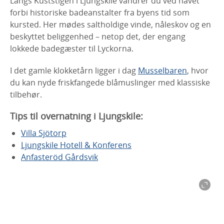
Langs Kuststigen i Ljungskile vandrer du ved havet
forbi historiske badeanstalter fra byens tid som
kursted. Her mødes saltholdige vinde, nåleskov og en
beskyttet beliggenhed – netop det, der engang
lokkede badegæster til Lyckorna.
I det gamle klokketårn ligger i dag
Musselbaren
, hvor
du kan nyde friskfangede blåmuslinger med klassiske
tilbehør.
Tips til overnatning i Ljungskile:
Villa Sjötorp
Ljungskile Hotell & Konferens
Anfasteröd Gårdsvik