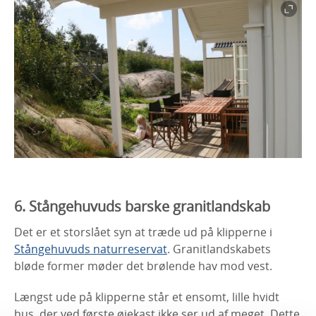
6. Stångehuvuds barske granitlandskab
Det er et storslået syn at træde ud på klipperne i
Stångehuvuds naturreservat
. Granitlandskabets
bløde former møder det brølende hav mod vest.
Længst ude på klipperne står et ensomt, lille hvidt
hus, der ved første øjekast ikke ser ud af meget. Dette