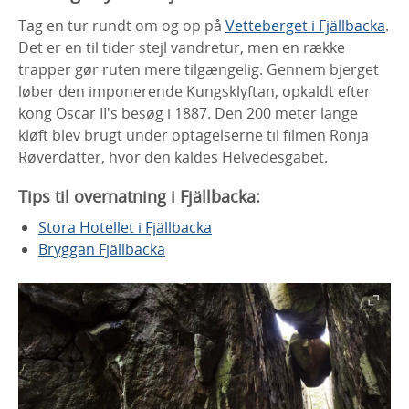
Tag en tur rundt om og op på
Vetteberget i Fjällbacka
.
Det er en til tider stejl vandretur, men en række
trapper gør ruten mere tilgængelig. Gennem bjerget
løber den imponerende Kungsklyftan, opkaldt efter
kong Oscar II's besøg i 1887. Den 200 meter lange
kløft blev brugt under optagelserne til filmen Ronja
Røverdatter, hvor den kaldes Helvedesgabet.
Tips til overnatning i Fjällbacka:
Stora Hotellet i Fjällbacka
Bryggan Fjällbacka