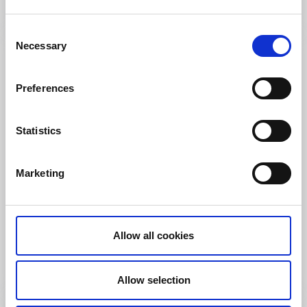
Läs mer
Consent
Necessary
Selection
Preferences
Statistics
Marketing
Fiska
Fiskeupplevelser i Herrljungabygden
Allow all cookies
Upplev fiske i Herrljungabygden.
Läs mer
Allow selection