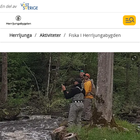
En del av
/
/
Herrljunga
Aktiviteter
Fiska I Herrljungabygden