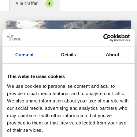
Alla träffar
3
Consent
Details
About
This website uses cookies
We use cookies to personalise content and ads, to
provide social media features and to analyse our traffic.
Paddla
Aktiviteter
We also share information about your use of our site with
our social media, advertising and analytics partners who
Hyra båt och paddla i Herrljungabygden
may combine it with other information that you’ve
Upptäck sjöar och vattendrag i Herrljungabygden, hyr
provided to them or that they’ve collected from your use
en båt eller kanot på Norra Sämsjön. Har du egen båt,
of their services.
ta med den för nya äventyr.