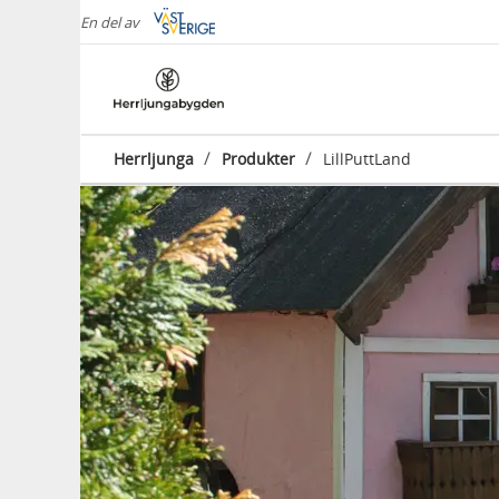
En del av
/
/
Herrljunga
Produkter
LillPuttLand