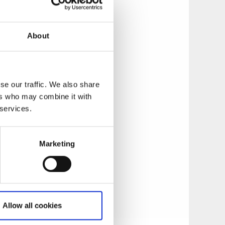
 bra att slå sig
About
se our traffic. We also share
 är ca 4 km. Håll
ers who may combine it with
 services.
Marketing
Allow all cookies
ök.