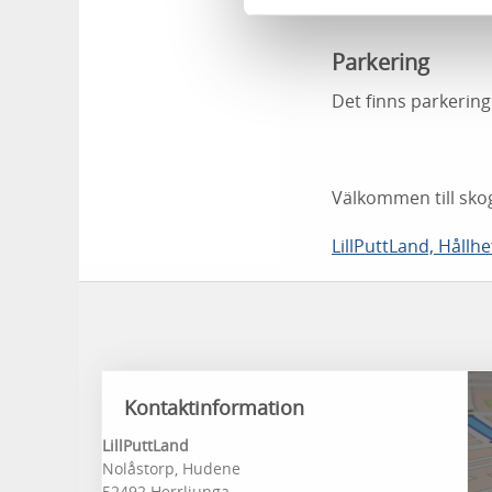
Parkering
Det finns parkering 
Välkommen till skog
LillPuttLand, Hållhe
Kontaktinformation
LillPuttLand
Nolåstorp, Hudene
52492 Herrljunga