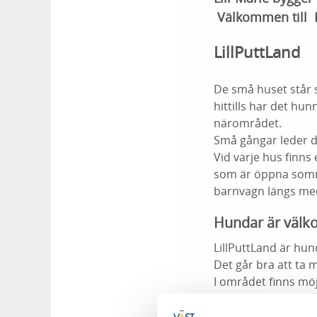
Välkommen till L
LillPuttLand
De små huset står s
hittills har det hun
närområdet.
Små gångar leder di
Vid varje hus finns
som är öppna sommar
barnvagn längs med
Hundar är väl
LillPuttLand är hun
Det går bra att ta 
I området finns möj