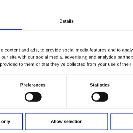
et håller caféet öppet med försäljning av hembakat. Det går
Details
 och utomhus.
pp till serveringen
e content and ads, to provide social media features and to analy
 i skogen några kilometer norr om Hudene mot Kulelida vilket
 our site with our social media, advertising and analytics partn
där det står Tostared.
 provided to them or that they’ve collected from your use of their
ägen så står det skyltat LillPuttLand.
Preferences
Statistics
ar åter upp sommaren 2026
on om öppettider se
LillputtLands hemsida
.
r
 only
Allow selection
nd om ni är en grupp eller bussresa som vill boka in ett bes