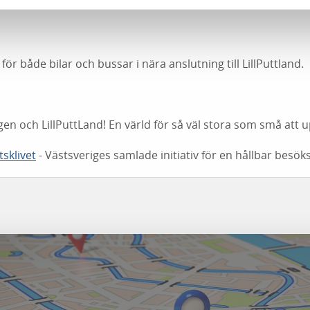
för både bilar och bussar i nära anslutning till LillPuttland.
en och LillPuttLand! En värld för så väl stora som små att
tsklivet
- Västsveriges samlade initiativ för en hållbar besök