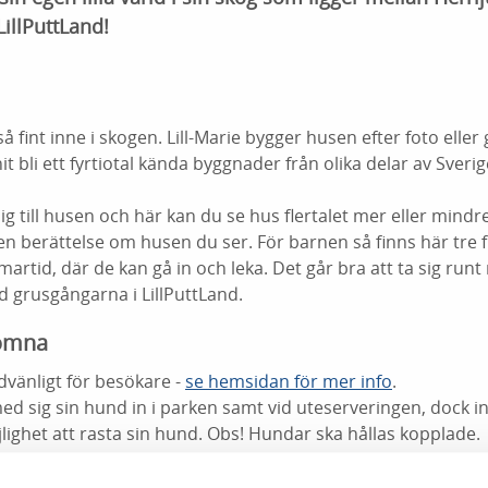
illPuttLand!
å fint inne i skogen. Lill-Marie bygger husen efter foto elle
nit bli ett fyrtiotal kända byggnader från olika delar av Sver
g till husen och här kan du se hus flertalet mer eller mind
 en berättelse om husen du ser. För barnen så finns här tre 
tid, där de kan gå in och leka. Det går bra att ta sig runt
 grusgångarna i LillPuttLand.
komna
dvänligt för besökare -
se hemsidan för mer info
.
med sig sin hund in i parken samt vid uteserveringen, dock int
lighet att rasta sin hund. Obs! Hundar ska hållas kopplade.