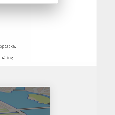
 upptäcka.
snäring