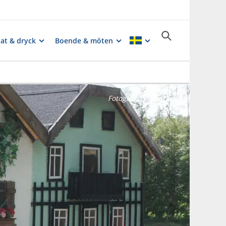
at & dryck
Boende & möten
Fotograf:
LillPuttLand