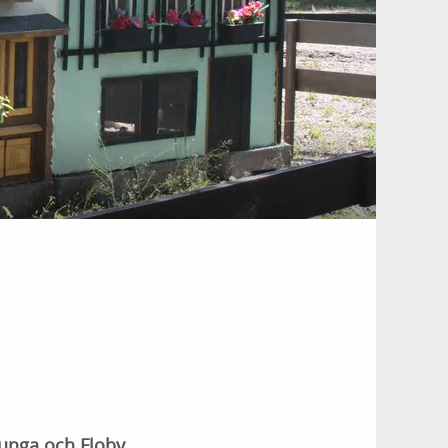
!
ljunga och Floby.