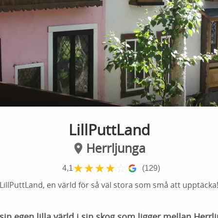
LillPuttLand
Herrljunga
★
★
★
★
☆
4,1
(129)
LillPuttLand, en värld för så väl stora som små att upptäcka
 sin egen lilla värld i sin skog som ligger mellan Herr