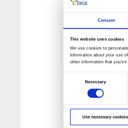
Café
Under sommarhalvår
Consent
ned både inomhus
Det finns en ramp u
This website uses cookies
Hitta hit
We use cookies to personalis
LillPuttLand ligger
information about your use of
vänster i korsning 
other information that you’ve
Åker du Falköpingsv
Consent
Öppet
Necessary
Selection
LillPuttland öppn
För mer informati
Gruppbokninga
Use necessary cookies
Kontakta LillPuttLa