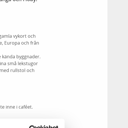
r gamla vykort och
ige, Europa och från
re kända byggnader.
fina små lekstugor
 med rullstol och
e inne i caféet.