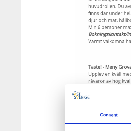
huvudrollen. Du av
finns där under hel
djur och mat, hållb
Min 6 personer max 
Bokningskontakt/In
Varmt välkomna hä
Taste! - Meny Grova
Upplev en kväll me
råvaror av hög kvali
plats. Kvällen avsl
i den gamla lanthan
Min 12 personer, ma
Bokningskontakt/In
Consent
Varmt välkomna hä