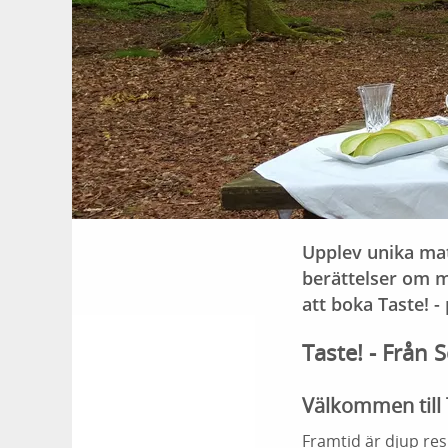
Upplev unika mat
berättelser om m
att boka Taste! 
Taste! - Från 
Välkommen till 
Framtid är djup resp