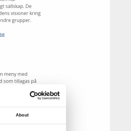
t sällskap. De
dens visioner kring
mindre grupper.
se
 en meny med
id som tillagas på
En kväll i finrummet
About