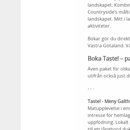
landskapet. Kombine
Countryside’s målti
landskapet. Mitt i 
aktiviteter.
Bokar gör du direkt 
Västra Götaland. 
Boka Taste! – p
Även paket för oli
utifrån också just 
- - -
Taste! - Meny Galt
Matupplevelse i ens
intresse för hemla
uppfödning. Lokalt 
till ett långbord d