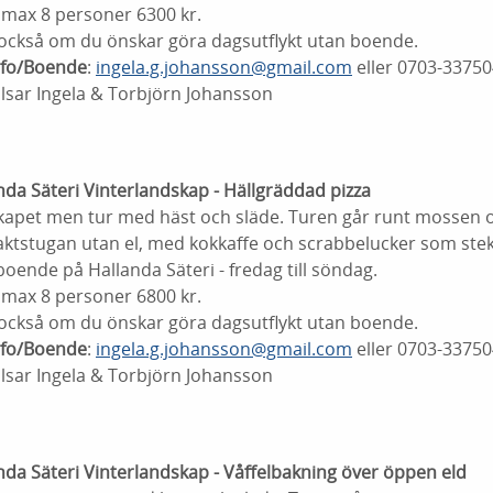
 max 8 personer 6300 kr.
också om du önskar göra dagsutflykt utan boende.
nfo/Boende
:
ingela.g.johansson@gmail.com
eller 0703-33750
sar Ingela & Torbjörn Johansson
nda Säteri Vinterlandskap - Hällgräddad pizza
kapet men tur med häst och släde. Turen går runt mossen o
a jaktstugan utan el, med kokkaffe och scrabbelucker som st
boende på Hallanda Säteri - fredag till söndag.
 max 8 personer 6800 kr.
också om du önskar göra dagsutflykt utan boende.
nfo/Boende
:
ingela.g.johansson@gmail.com
eller 0703-33750
sar Ingela & Torbjörn Johansson
nda Säteri Vinterlandskap - Våffelbakning över öppen eld