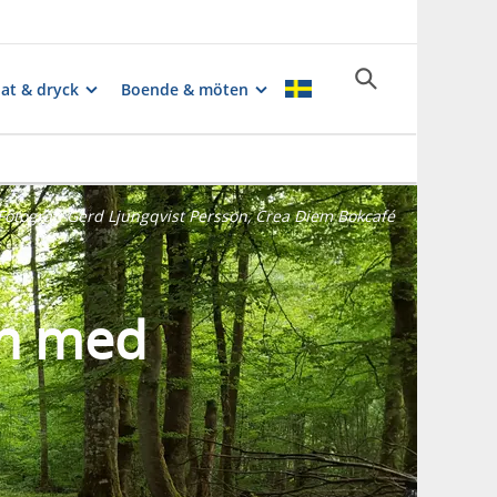
at & dryck
Boende & möten
Fotograf:
Gerd Ljungqvist Persson, Crea Diem Bokcafé
an med