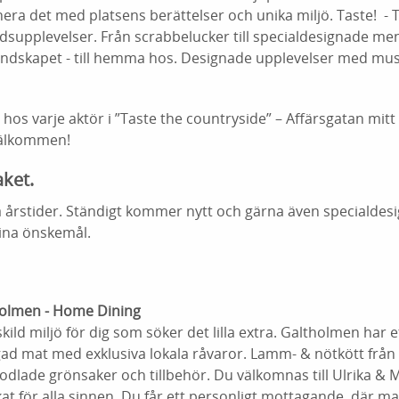
ra det med platsens berättelser och unika miljö. Taste! - 
dsupplevelser. Från scrabbelucker till specialdesignade me
landskapet - till hemma hos. Designade upplevelser med mus
hos varje aktör i ”Taste the countryside” – Affärsgatan mitt 
Välkommen!
aket.
ka årstider. Ständigt kommer nytt och gärna även specialde
dina önskemål.
holmen - Home Dining
kild miljö för dig som söker det lilla extra. Galtholmen har 
gad mat med exklusiva lokala råvaror. Lamm- & nötkött frå
odlade grönsaker och tillbehör. Du välkomnas till Ulrika &
ukat för alla sinnen. Du får ett personligt mottagande, där m