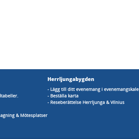
Herrljungabygden
- Lägg till ditt evenemang i evenemangskal
dtabeller.
- Beställa karta
- Reseberättelse Herrljunga & Vilnius
dsagning & Mötesplatser