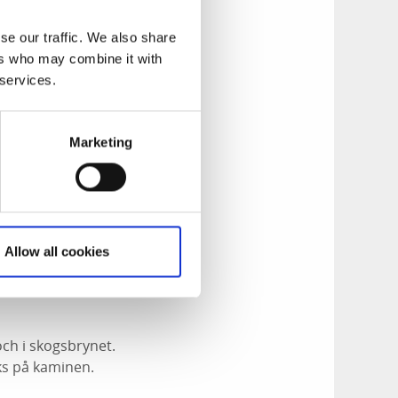
se our traffic. We also share
plats. En sallad i
ers who may combine it with
emslungad dijonsås
 services.
rljunga Musteri.
ervetter och
hem till dig.
Marketing
och tillbehör att
Allow all cookies
ch i skogsbrynet.
eks på kaminen.