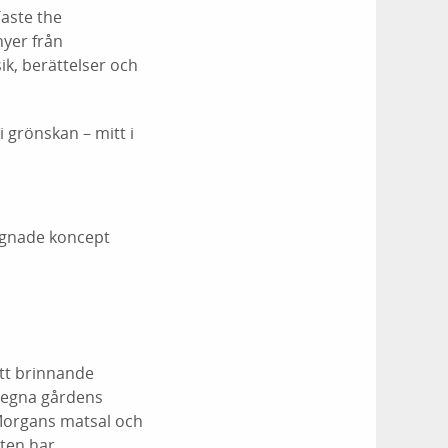
Taste the
nyer från
ik, berättelser och
i grönskan – mitt i
signade koncept
ett brinnande
n egna gårdens
 Morgans matsal och
aten har