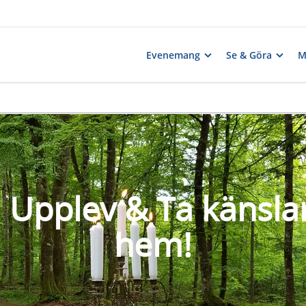
Evenemang
Se & Göra
M
! Upplev & Ta känsl
hem!