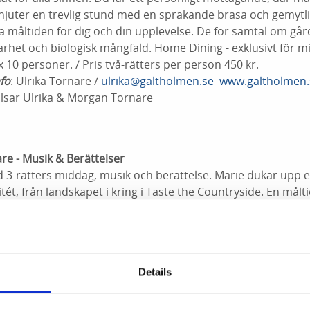
njuter en trevlig stund med en sprakande brasa och gemytlig
a måltiden för dig och din upplevelse. De för samtal om går
arhet och biologisk mångfald. Home Dining - exklusivt för 
10 personer. / Pris två-rätters per person 450 kr.
fo
: Ulrika Tornare /
ulrika@galtholmen.se
www.galtholmen.
lsar Ulrika & Morgan Tornare
re - Musik & Berättelser
d 3-rätters middag, musik och berättelse. Marie dukar upp
tét, från landskapet i kring i Taste the Countryside. En målt
utas med musikföreställning från ett av flera musikprogram. 
deln i Grovare med härlig känsla från sekelskiftet.
x 18 personer. / Pris per person 695 kr.
fo
:
butik@grovare.se
eller 0704-645161 /
www.grovare.se
Details
lsar Marie Arturén