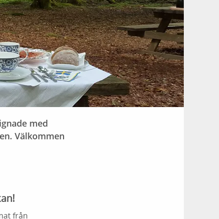
signade med
uren. Välkommen
kan!
mat från