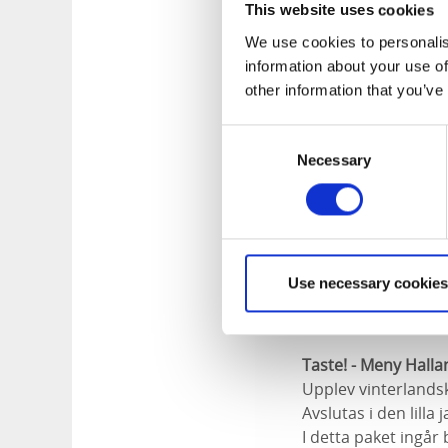
This website uses cookies
Taste! - Meny Crea 
We use cookies to personalis
Crea Diem packar ing
information about your use of
form av grönsaker,
other information that you’ve
och hembakat kuver
Lånetermos med kaff
Consent
tillbehör. Tips på u
Necessary
Selection
Pris per person 225
Kontakta Crea Diem 
duka upp i naturen
Bokningskontakt/In
Varmt välkomna häl
Use necessary cookies
Taste! - Meny Halla
Upplev vinterlands
Avslutas i den lill
I detta paket ingår 