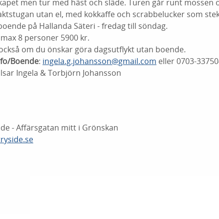
kapet men tur med häst och släde. Turen går runt mossen o
a jaktstugan utan el, med kokkaffe och scrabbelucker som st
boende på Hallanda Säteri - fredag till söndag.
 max 8 personer 5900 kr.
också om du önskar göra dagsutflykt utan boende.
nfo/Boende
:
ingela.g.johansson@gmail.com
eller 0703-33750
sar Ingela & Torbjörn Johansson
de - Affärsgatan mitt i Grönskan
ryside.se