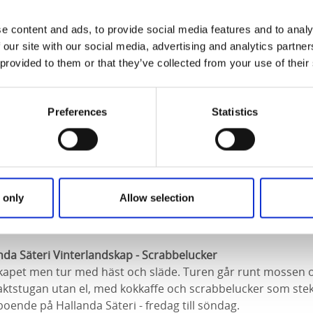
Diem - Utflyktsmåltid
e content and ads, to provide social media features and to analy
redienser till en härlig sallad, som du blandar ihop själv på 
 our site with our social media, advertising and analytics partn
 frukt, lokalproducerad ost och lammkorv, rostade fröer, h
 provided to them or that they’ve collected from your use of their
tbröd. Två hembakade Gofika-bakverk. Äpplemust från Her
e/the. (Eller så har du med termos att fylla på). Duk och s
tflyktsmål eller vandringar. Även en utflyktsmåltid att ta med 
Preferences
Statistics
 kr.
även för specialdesignade utflyktskoncept, måltid/picknick 
. Boendemöjligheter och mera.
fo
:
boka@creadiem.se
eller 0513-60029 /
www.creadiem.se
sar vi alla från Crea Diem Bokcafé / Gerd
 only
Allow selection
nda Säteri Vinterlandskap - Scrabbelucker
kapet men tur med häst och släde. Turen går runt mossen o
a jaktstugan utan el, med kokkaffe och scrabbelucker som st
boende på Hallanda Säteri - fredag till söndag.