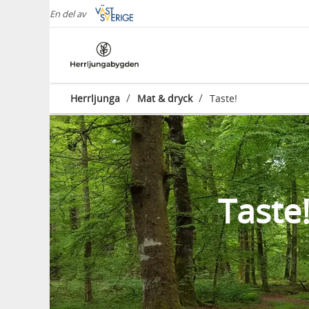
En del av
/
/
Herrljunga
Mat & dryck
Taste!
Taste