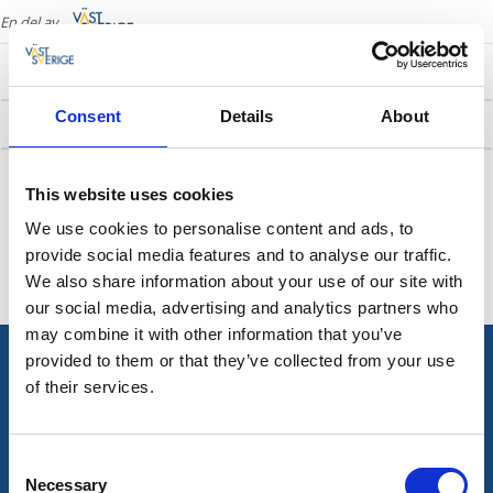
En del av
Consent
Details
About
/
Herrljunga
Turistinformation i Herrljungabygden
This website uses cookies
We use cookies to personalise content and ads, to
Senast uppdaterad:
2 januari 2024
provide social media features and to analyse our traffic.
We also share information about your use of our site with
our social media, advertising and analytics partners who
may combine it with other information that you’ve
provided to them or that they’ve collected from your use
Information
of their services.
- Turistinformation
Hitta hit.
Consent
Necessary
Selection