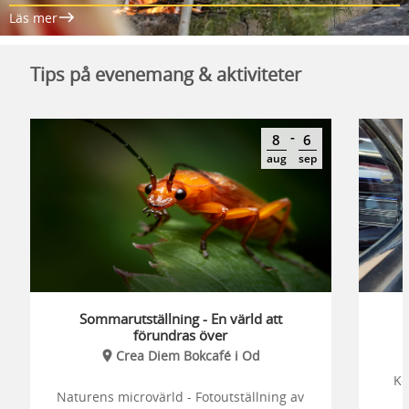
Läs mer
Tips på evenemang & aktiviteter
-
8
6
aug
sep
Sommarutställning - En värld att
förundras över
Crea Diem Bokcafé i Od
Ko
Naturens microvärld - Fotoutställning av