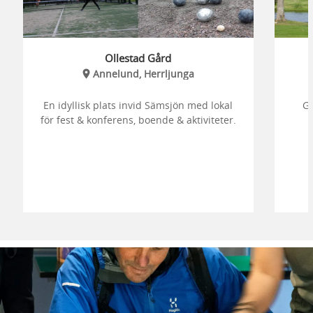
Ollestad Gård
Annelund, Herrljunga
En idyllisk plats invid Sämsjön med lokal
Go
för fest & konferens, boende & aktiviteter.