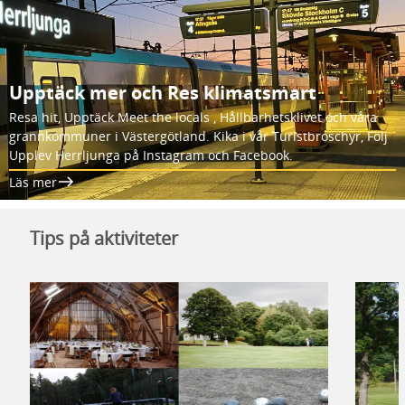
Upptäck mer och Res klimatsmart
Resa hit, Upptäck Meet the locals , Hållbarhetsklivet och våra
grannkommuner i Västergötland. Kika i vår Turistbroschyr, Följ
Upplev Herrljunga på Instagram och Facebook.
Läs mer
Tips på aktiviteter