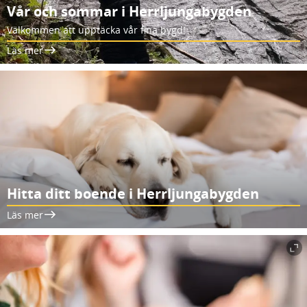
Vår och sommar i Herrljungabygden
Välkommen att upptäcka vår fina bygd!
Läs mer
Hitta ditt boende i Herrljungabygden
Läs mer