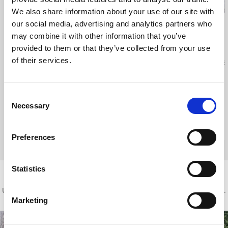
We also share information about your use of our site with
our social media, advertising and analytics partners who
Hedängens Allehanda
may combine it with other information that you’ve
Herrljunga
provided to them or that they’ve collected from your use
of their services.
Retro- & antikbutik i centrala Herrljunga
Ca
Consent
Necessary
Selection
Preferences
Natur- och kulturarv
Statistics
Upplev sagolika naturområden och intressanta Kulturarvsplatser.
Marketing