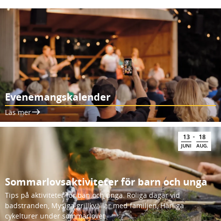
Evenemangskalender
Läs mer
-
13
18
JUNI
AUG.
Sommarlovsaktiviteter för barn och unga
Tips på aktiviteter för ban och unga. Roliga dagar vid
badstranden, Mysiga grillkvällar med familjen, Härliga
cykelturer under sommarlovet.