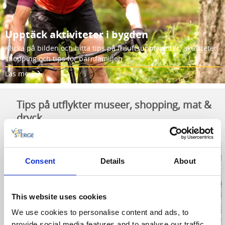
Upptäck aktiviteter i bygden
Klicka på bilden och hitta tips på friluftsupplevelser, aktiviteter,
shopping och tips för barnfamiljen.
Läs mer
Tips på utflykter museer, shopping, mat &
dryck
Consent
Details
About
This website uses cookies
We use cookies to personalise content and ads, to
provide social media features and to analyse our traffic.