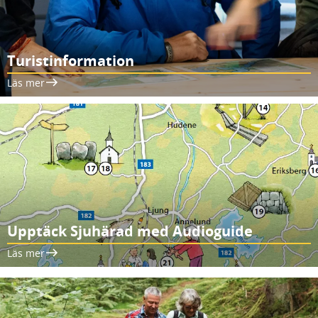
Turistinformation
Läs mer
Upptäck Sjuhärad med Audioguide
Läs mer