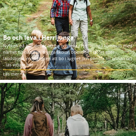
Bo och leva i Herrljunga
Nyfiken på hur det är att bo och leva i Herrljunga kommun med
närhet till naturen, trygga skolor, boenden i tätort eller
landsbygd, möjligheten att bo i lugnet och pendla till annan ort
- läs vidare här.
Läs mer