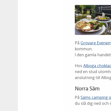
På
Grovare Evenem
kommun.
I den gamla hande
Hos
Alboga chokla
ned en stud utomhu
anslutning till Alb
Norra Säm
På
Säms camping o
du slå dig ned och