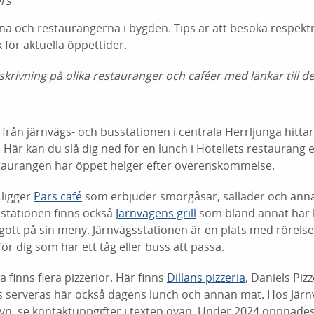
rs
erna och restaurangerna i bygden. Tips är att besöka respekt
 för aktuella öppettider.
krivning på olika restauranger och caféer med länkar till de 
 från järnvägs- och busstationen i centrala Herrljunga hitta
. Här kan du slå dig ned för en lunch i Hotellets restaurang el
estaurangen har öppet helger efter överenskommelse.
 ligger
Pars café
som erbjuder smörgåsar, sallader och annat 
gsstationen finns också
Järnvägens grill
som bland annat har 
gott på sin meny. Järnvägsstationen är en plats med rörelse. 
r dig som har ett tåg eller buss att passa.
a finns flera pizzerior. Här finns
Dillans pizzeria
, Daniels Piz
vis serveras här också dagens lunch och annan mat. Hos Järnv
yn, se kontaktuppgifter i texten ovan. Under 2024 öppnade