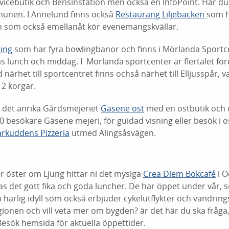
icebutik och Bensinstation men också en InfoPoint. Här du 
unen. I Annelund finns också
Restaurang Liljebacken
som h
h som också emellanåt kör evenemangskvällar.
ing
som har fyra bowlingbanor och finns i Mörlanda Sportc
as lunch och middag. I Mörlanda sportcenter är flertalet för
 närhet till sportcentret finns ochså närhet till Elljusspår, 
2 korgar.
ns det anrika Gårdsmejeriet
Gäsene ost
med en ostbutik och 
0 besökare Gäsene mejeri, för guidad visning eller besök i o
rkuddens Pizzeria
utmed Alingsåsvägen.
r öster om Ljung hittar ni det mysiga
Crea Diem Bokcafé
i Od
as det gott fika och goda luncher. De har öppet under vår,
En härlig idyll som också erbjuder cykelutflykter och vandring
gionen och vill veta mer om bygden? är det här du ska fråga
Besök hemsida för aktuella öppettider.