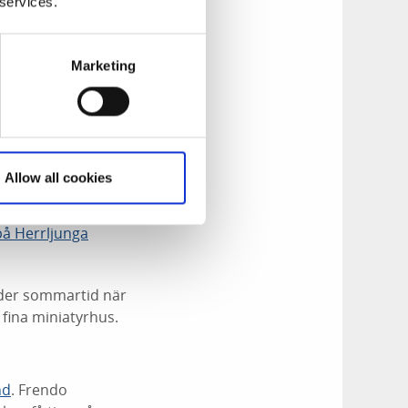
 services.
för kaffe och fika
å sevärdheter i
Marketing
edan.
Allow all cookies
 under
på Herrljunga
nder sommartid när
 fina miniatyrhus.
nd
. Frendo