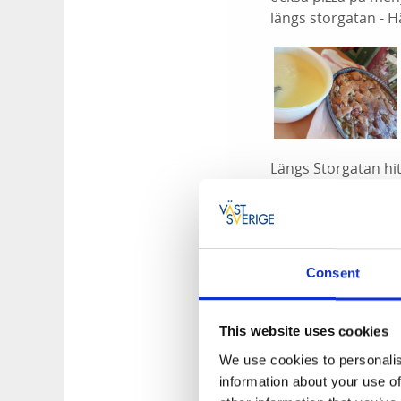
längs storgatan - 
Längs Storgatan hit
autentiska rätter f
Söker du en sushir
restaurangen eller
Consent
Restaurang
Fotofic
Kvarnvägen 6 och 
torsdagar. Tårtor o
This website uses cookies
We use cookies to personalis
Blomdahls Café
som
information about your use of
från bageriet, smör