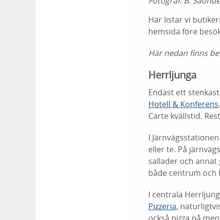
Fotograf:
B. Saunde
Här listar vi butik
hemsida före besök
Här nedan finns bes
Herrljunga
Endast ett stenkast
Hotell & Konferens
Carte kvällstid. R
I Järnvägsstationen
eller te. På järnvä
sallader och annat 
både centrum och fö
I centrala Herrljung
Pizzeria
, naturligt
också pizza på men