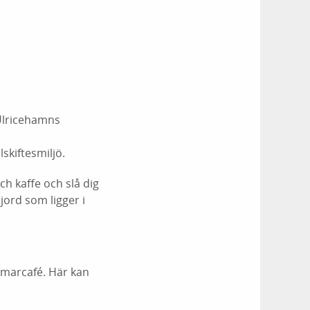
Ulricehamns
skiftesmiljö.
h kaffe och slå dig
ord som ligger i
mmarcafé. Här kan