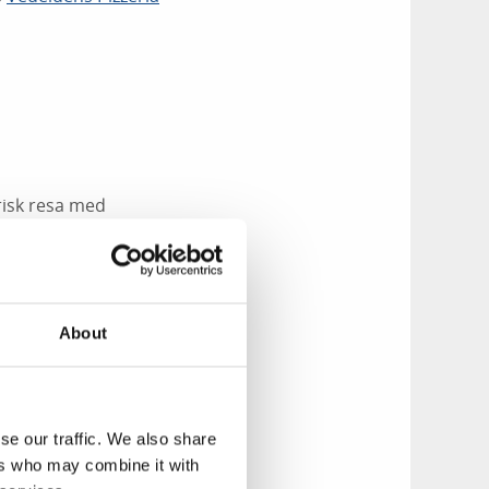
risk resa med
öjlighet att äta i
About
kaler vid
a och pannkakor på
se our traffic. We also share
n du köpa hembakat
ers who may combine it with