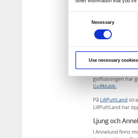
other information that you’ve
I
Herrljunga Sportc
Consent
efter träning eller 
Necessary
Selection
kommunen.
Hudene
I Hudene jämte Nos
I närheten finns r
Use necessary cookies
Herrljunga golfbana
golfsäsongen har go
Golfklubb.
På
LillPuttLand
stra
LillPuttLand har öp
Ljung och Anne
I Annelund finns möj