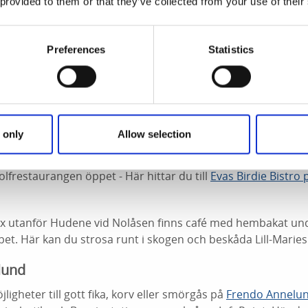
 provided to them or that they’ve collected from your use of their
enter
reception och cafédel finns möjligheter att slå sig ned 
bad. Det är också en InfoPoint där du kan få hjälp och tips p
Preferences
Statistics
san ligger
Restaurang Trollabo Kvarn
.
estaurang på Herrljunga golfbana som du kan läsa mer om n
 only
Allow selection
 - I Hudene ligger Herrljunga golfklubb intill Hudenevägen,
lfrestaurangen öppet - Här hittar du till
Evas Birdie Bistro 
x utanför Hudene vid Nolåsen finns café med hembakat u
pet. Här kan du strosa runt i skogen och beskåda Lill-Maries
lund
ligheter till gott fika, korv eller smörgås på
Frendo Annelu