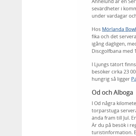
Annelund är en Serv
sevärdheter i komm
under vardagar oc
Hos
Mörlanda Bowl
fika och det server
igång dagligen, med
Discgolfbana med 1
I Ljungs tätort fin
besöker cirka 23 00
hungrig så ligger
Pa
Od och Alboga
I Od några kilomete
torparstuga server
ända fram till Jul. 
Är du på besök i re
turistinformation. 