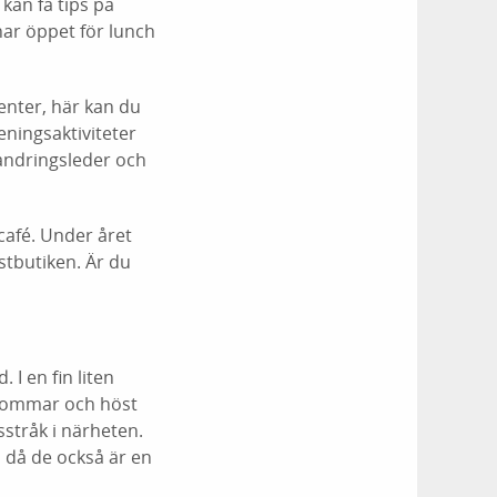
kan få tips på
ar öppet för lunch
enter, här kan du
eningsaktiviteter
vandringsleder och
café. Under året
stbutiken. Är du
. I en fin liten
 sommar och höst
sstråk i närheten.
, då de också är en