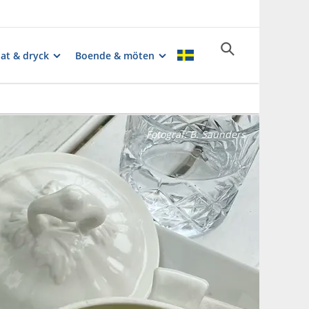
at & dryck
Boende & möten
Fotograf:
B. Saunders