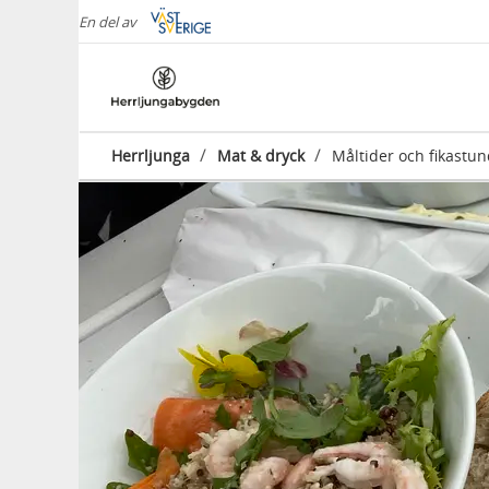
En del av
/
/
Herrljunga
Mat & dryck
Måltider och fikastu