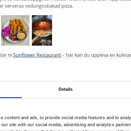
Här serveras vedungnsbakad pizza.
tar ni
Sunflower Restaurant
- här kan du u
ppleva en kulina
rån Vietnam, Thailand och Japan.
estaurang så hittar du
Sun Sushi
vid Torget och här erbjuds m
 ta med maten hem.
Details
kan
har öppet för Lunch på vardagar. Fotofickan hittar ni i lo
här serveras svensk husmanskost såsom exempelvis, Sopp
ch smörgåstårtor kan beställas hos Fotofickan.
e content and ads, to provide social media features and to analy
 ligger längs med Storgatan severas det gott fika. Här ka
 our site with our social media, advertising and analytics partn
gåsar, frukost och lättare lunch.