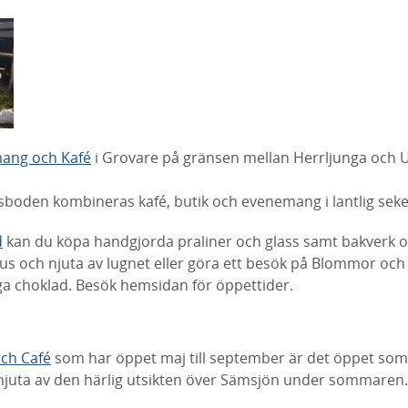
ang och Kafé
i Grovare på gränsen mellan Herrljunga och 
lsboden
kombineras kafé, butik och evenemang i lantlig sekel
d
kan du köpa handgjorda praliner och glass samt bakverk oc
s och njuta av lugnet eller göra ett besök på Blommor och j
oga choklad. Besök hemsidan för öppettider.
ch Café
som har öppet maj till september är det öppet so
 njuta av den härlig utsikten över Sämsjön under sommaren.