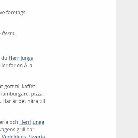
ive företags
flesta.
r du
Herrljunga
ler för en Á la
gott till kaffet
hamburgare, pizza,
Här är det nära till
zeria och
Herrljunga
ägens grill har
s
Vedeldens Pizzeria