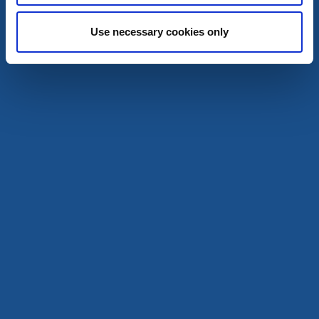
Use necessary cookies only
Kurser och föreläsningar
Skrivarkurs - Skriv till liv, Crea Diems bokcafé
Od, Ljung
En riktig skrivarinspiration – för nya insikter under
ledning av Ann Westermark.
29 aug - 30 aug
Läs mer
3
sep