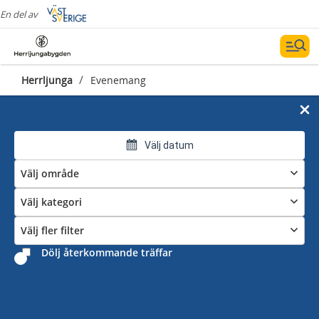
En del av
/
Herrljunga
Evenemang
Välj datum
Välj område
Välj kategori
Välj fler filter
Dölj återkommande träffar