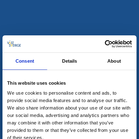
På scen
Underhållning i Hovs hembygdsstuga
Hov, Annelund
Consent
Details
About
Välkomna till en trevlig eftermiddag med
underhållning av prästen Mats Löfving
21 aug - 22 aug
This website uses cookies
Läs mer
We use cookies to personalise content and ads, to
provide social media features and to analyse our traffic.
We also share information about your use of our site with
28
our social media, advertising and analytics partners who
aug
may combine it with other information that you’ve
provided to them or that they’ve collected from your use
of their services.