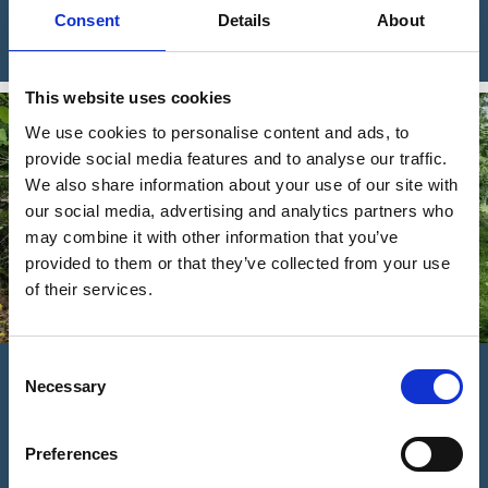
Consent
Details
About
Läs mer & besök LillPuttLand
This website uses cookies
We use cookies to personalise content and ads, to
provide social media features and to analyse our traffic.
We also share information about your use of our site with
our social media, advertising and analytics partners who
may combine it with other information that you’ve
provided to them or that they’ve collected from your use
of their services.
Consent
Upplev Haraberget
Necessary
Selection
Herrljunga hembygdspark - Upplev en rogivande
hembygdspark med upptäckter för både stora som små. För
Preferences
de yngre finns exempelvis upplevelsestigen Trolles...