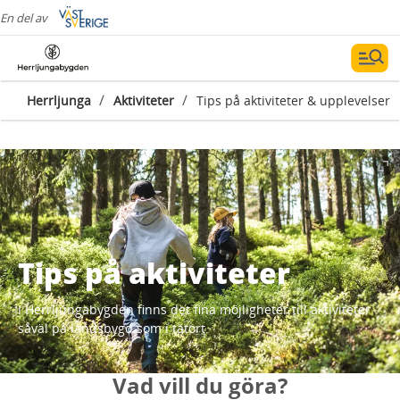
En del av
/
/
Herrljunga
Aktiviteter
Tips på aktiviteter & upplevelser
Tips på aktiviteter
I Herrljungabygden finns det fina möjligheter till aktiviteter
såväl på landsbygd som i tätort.
Vad vill du göra?