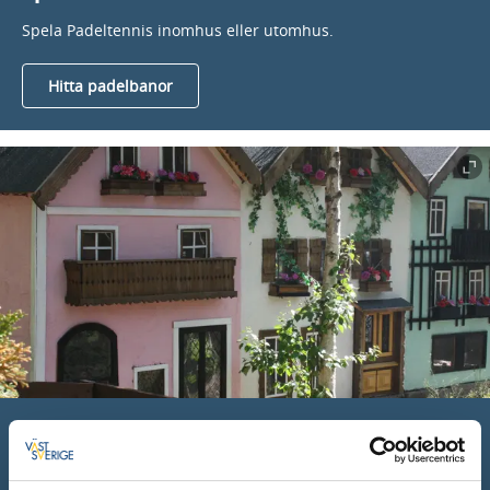
Spela Padeltennis inomhus eller utomhus.
Hitta padelbanor
Upptäck LillPuttLand
Byggnader i miniformat och sommarcafé.