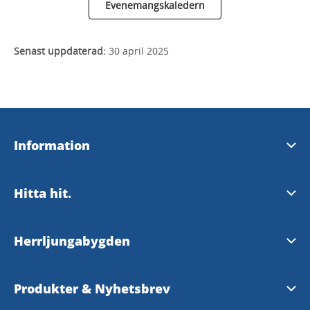
Evenemangskaledern
Senast uppdaterad:
30 april 2025
Information
- Turistinformation
Hitta hit.
- Kontakta oss
- Västtrafik
Herrljungabygden
- Herrljunga Kommuns Hemsida
- Västtrafik tidtabeller.
- Lägg till ditt evenemang i evenemangskalendern här.
Produkter & Nyhetsbrev
- Herrljunga kommun på Facebook
- Resrobot