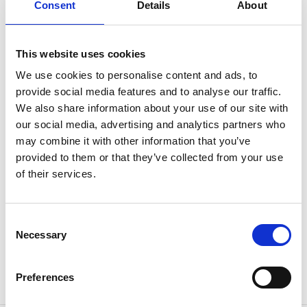
Consent
Details
About
evenemang av olika karaktär.
Här bjuds det emellanåt på revyer och
musikkonserter.
This website uses cookies
Biografen går bra att hyra för olika specialtillfällen
We use cookies to personalise content and ads, to
såsom barnkalas eller andra arrangemang.
provide social media features and to analyse our traffic.
Biografen har ett bra läge i centrala Herrljunga med
We also share information about your use of our site with
närhet till boende, restauranger och tåg.
our social media, advertising and analytics partners who
may combine it with other information that you’ve
Biograf Saga drivs utav far och dotter Käck, Roland
provided to them or that they’ve collected from your use
och Emma sedan 2010. Till deras hjälp har dom
of their services.
fantastiska Monica som servar besökare med godis
och popcorn från biografens kiosk!
Consent
Gå vidare till
hemsidan för mer information om
Necessary
Selection
aktuella filmer
.
Preferences
Välkommen till Biograf Saga