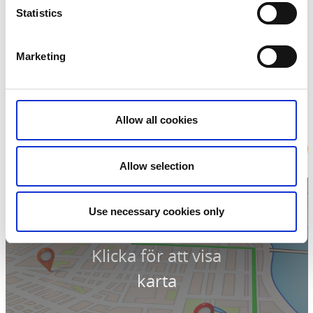
Statistics
Kontaktinformation
Biograf Saga
Storgatan 12
Marketing
524 30 Herrljunga
Telefon:
00705420201 0735059896
E-post:
boka@biografsaga.se
Hemsida:
biografsaga.se/
Allow all cookies
Boka
Allow selection
Use necessary cookies only
Klicka för att visa
karta