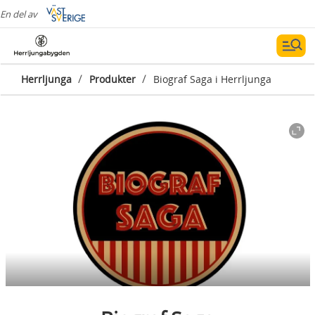
En del av
/
/
Herrljunga
Produkter
Biograf Saga i Herrljunga
Fotograf:
Biograf saga