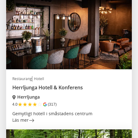
Restaurang
Hotell
Herrljunga Hotell & Konferens
Herrljunga
★
★
★
★
☆
4.0
(317)
Gemytligt hotell i småstadens centrum
Läs mer