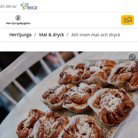
En del av
/
/
Herrljunga
Mat & dryck
Allt inom mat och dryck