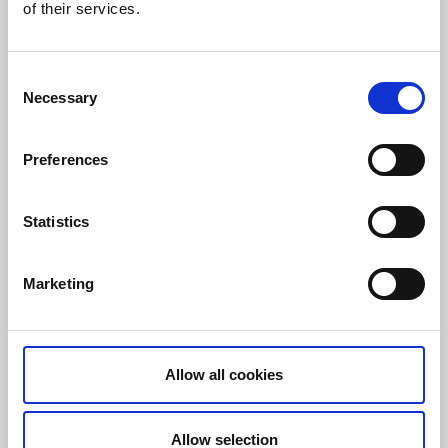
of their services.
Consent
Necessary
Selection
Museum
Sevärdheter
LillPuttLand
Preferences
Herrljunga
★
★
★
★
☆
4.1
(129)
Statistics
LillPuttLand, en värld för så väl stora som små att
upptäcka!
Marketing
Läs mer
Allow all cookies
Allow selection