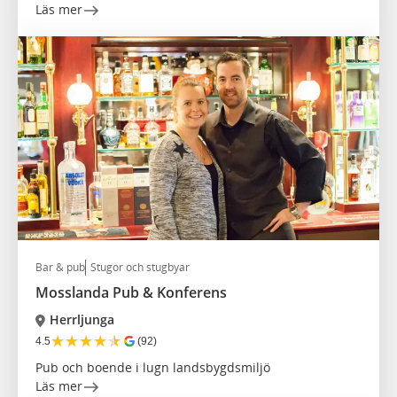
Läs mer
Bar & pub
Stugor och stugbyar
Mosslanda Pub & Konferens
Herrljunga
★
★
★
★
★
4.5
(92)
Pub och boende i lugn landsbygdsmiljö
Läs mer