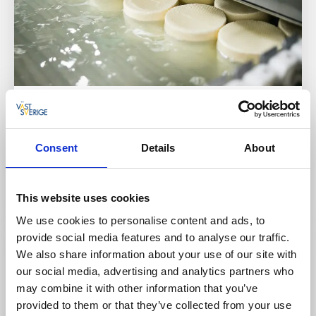
Gårdsbutiker
Producenter
Gäsene Mejeri Gårdsbutik
Consent
Details
About
Ljung
★
★
★
★
★
4.5
(641)
Ost från Sveriges minsta mejeriförening
This website uses cookies
Läs mer
We use cookies to personalise content and ads, to
provide social media features and to analyse our traffic.
We also share information about your use of our site with
our social media, advertising and analytics partners who
may combine it with other information that you’ve
provided to them or that they’ve collected from your use