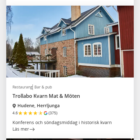
Restaurang
Bar & pub
Trollabo Kvarn Mat & Möten
Hudene, Herrljunga
★
★
★
★
★
4.6
(375)
Konferens och söndagsmiddag i historisk kvarn
Läs mer