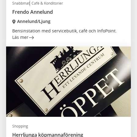
Snabbmat
Café & Konditorier
Frendo Annelund
Annelund/Ljung
Bensinstation med servicebutik, café och InfoPoint.
Läs mer
Shopping
Herrljunga köpmannaförening