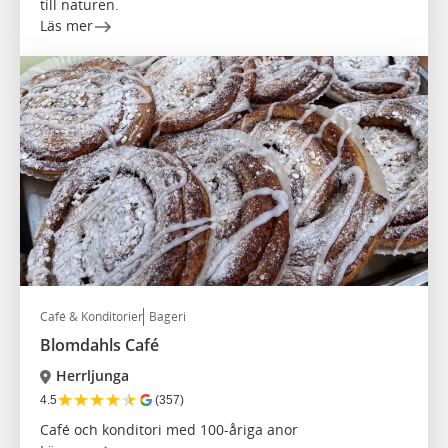
till naturen.
Läs mer
Café & Konditorier
Bageri
Blomdahls Café
Herrljunga
★
★
★
★
★
4.5
(357)
Café och konditori med 100-åriga anor