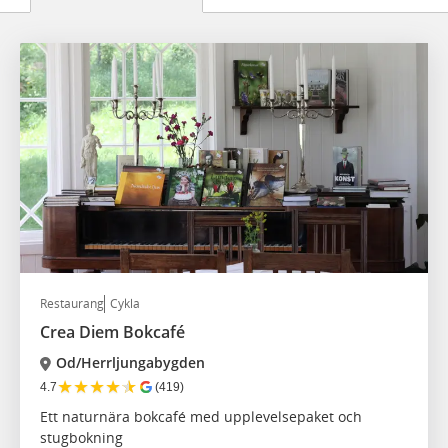
Restaurang
Cykla
Crea Diem Bokcafé
Od/Herrljungabygden
★
★
★
★
★
4.7
(419)
Ett naturnära bokcafé med upplevelsepaket och
stugbokning