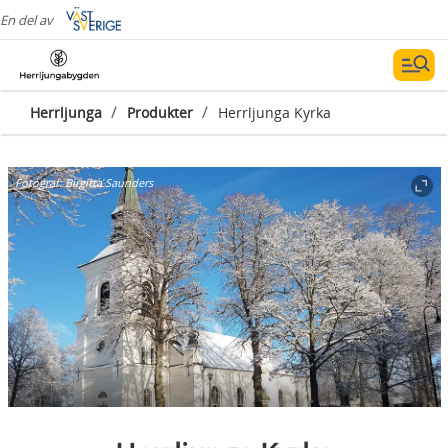
En del av
/
/
Herrljunga
Produkter
Herrljunga Kyrka
Fotograf:
Birgitta Saunders