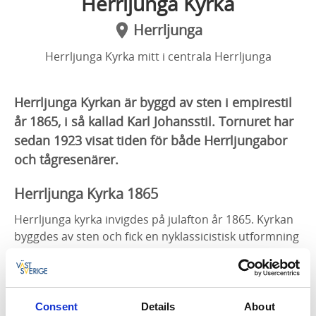
Herrljunga Kyrka
Herrljunga
Herrljunga Kyrka mitt i centrala Herrljunga
Herrljunga Kyrkan är byggd av sten i empirestil
år 1865, i så kallad Karl Johansstil. Tornuret har
sedan 1923 visat tiden för både Herrljungabor
och tågresenärer.
Herrljunga Kyrka 1865
Herrljunga kyrka invigdes på julafton år 1865. Kyrkan
byggdes av sten och fick en nyklassicistisk utformning
med en viss nygotisk höjdsträvan i hörnpelare och
småtorn. Kraftiga, spirprydda hörntoureller, det 38
meter höga tornet i väster och sakristian i öster i
kristen symbolik.
Consent
Details
About