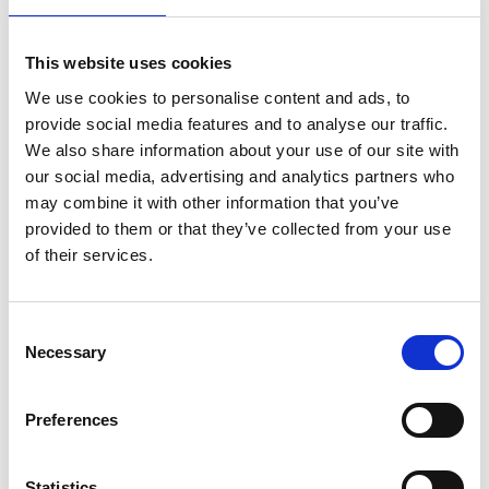
Kyrkan ritades av arkitekt Abraham Pettersson.
Byggmästare var den då välkände August
This website uses cookies
Ingemarson, inflyttad från Skaraborg till Altorp i
We use cookies to personalise content and ads, to
Herrljunga. Målningsarbetet utfördes av G. J. A.
provide social media features and to analyse our traffic.
Tilander från Tidaholm.
We also share information about your use of our site with
our social media, advertising and analytics partners who
1938 genomfördes en genomgripande renovering då
may combine it with other information that you’ve
en ny sakristia byggdes från koret åt norr, ritad av
provided to them or that they’ve collected from your use
arkitekt Allan Berglund. 1973 invigdes ett nytt
of their services.
orgelverk, tillverkat av Nordfors i Lidköping efter
förslag av domkyrkoorganisten Allan Haglund, Skara.
2005 totalrenoverades kyrkan både in- och
Consent
utvändigt. Altartavlan från Tarsleds kyrka sattes upp i
Necessary
Selection
koret och fanns där till renoveringen 2005.
Då öppnades fönstret upp på nytt och ett nytt
glaskonstverk av glaskonstnär Anna Eggert, Göteborg
Preferences
sattes in.
Statistics