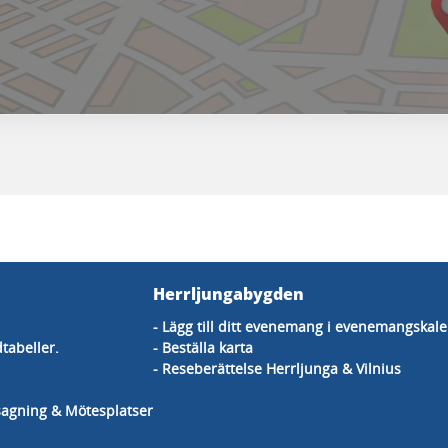
Herrljungabygden
- Lägg till ditt evenemang i evenemangskal
dtabeller.
- Beställa karta
- Reseberättelse Herrljunga & Vilnius
dsagning & Mötesplatser