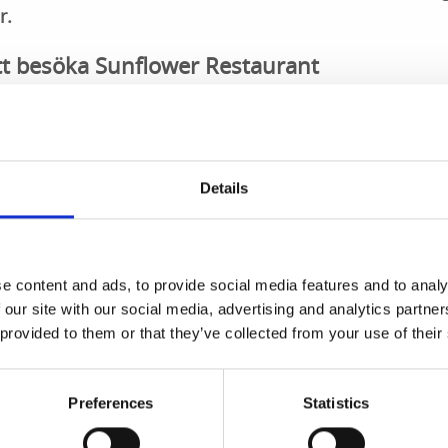
r.
t besöka Sunflower Restaurant
lägen längs Storgatan i centrala Herrljunga
sk resa med autentiska rätter från Vietnam, Thailand och J
Details
urangen och njut av vällagad mat. Det går också bra att slå s
 vardag
e content and ads, to provide social media features and to analy
ländsk & vietnamesisk kärlek
 our site with our social media, advertising and analytics partn
er och full av smak för sushiälskare
 provided to them or that they’ve collected from your use of their
nskt? Inga problem!
dan hittar ni alla rätter som ni kan beställa
ät er mat på re
Preferences
Statistics
 ät hemma.