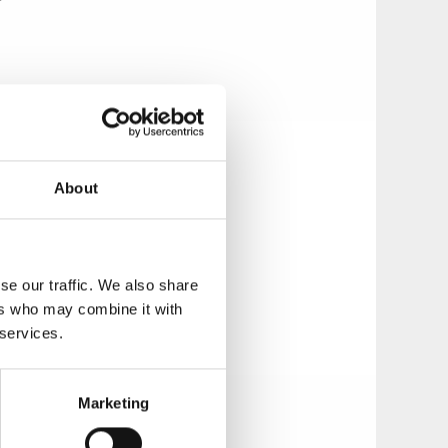
apan
About
ig ned ute när
se our traffic. We also share
ers who may combine it with
 services.
staruangen eller
Marketing