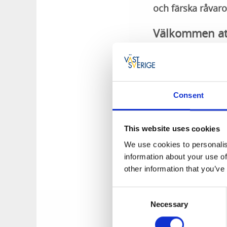
och färska råvaro
Välkommen at
Restaurangen är be
Upptäck en kulinari
Consent
Slå dig ned i resta
vädret tillåter.
This website uses cookies
Lunchbuffé – Varje
We use cookies to personalis
À la carte med thai
information about your use of
Sushi – Färsk, vack
other information that you’ve
Vegetariskt & vega
Consent
På företagets hemsi
Necessary
Selection
beställ, hämta och