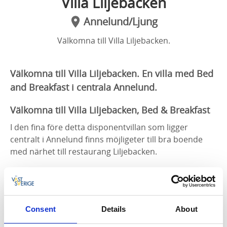
Villa Liljebacken
Annelund/Ljung
Välkomna till Villa Liljebacken.
Välkomna till Villa Liljebacken. En villa med Bed
and Breakfast i centrala Annelund.
Välkomna till Villa Liljebacken, Bed & Breakfast
I den fina före detta disponentvillan som ligger
centralt i Annelund finns möjligeter till bra boende
med närhet till restaurang Liljebacken.
Villa Liljebacken har 7 rum, med dusch och toalett på
rummen.
Gemensamt kök, vardagsrum, gillestuga, biljardrum.
Consent
Details
About
Fri tillgång till wifi.