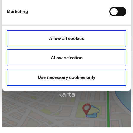
524 42 Ljung
Telefon:
00702275748
Marketing
E-post:
info@mosslanda.se
Hemsida:
mosslanda.se/
Boka
Allow all cookies
Allow selection
Use necessary cookies only
Klicka för att visa
karta