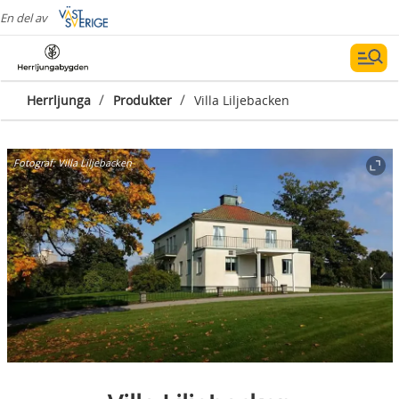
En del av
/
/
Herrljunga
Produkter
Villa Liljebacken
Fotograf:
Villa Liljebacken