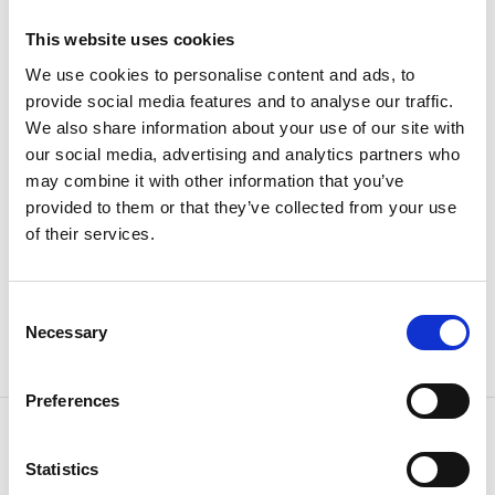
Här har du närhet till kulturella resemål och
This website uses cookies
gårdsbutiker, samt närhet till fabriken IMI om du är
We use cookies to personalise content and ads, to
här på företagsbesök.
provide social media features and to analyse our traffic.
We also share information about your use of our site with
Husdjur är inte tillåtna på villa Liljebacken.
our social media, advertising and analytics partners who
may combine it with other information that you’ve
Är ni ett stort sällskap med behov av fler sovplatser så
provided to them or that they’ve collected from your use
kan man kontakta
of their services.
Mosslanda Pub & Konferens som ha fler stugor i
Mosslanda för uthyrning.
http://www.mosslanda.se
Consent
Pris från 700 kr per person och natt.
Necessary
Selection
Hjärtligt välkommen att boka Villa Liljebacken.
Preferences
Kontaktinformation
Villa Liljebacken
Statistics
Ulricehamnsvägen 1