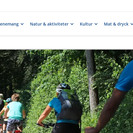
venemang
Natur & aktiviteter
Kultur
Mat & dryck