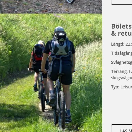
Bölets
& retu
Längd:
22,
Tidsåtgån
Svåighets
Terräng:
L
skogsväga
Typ:
Leisur
LÄS 