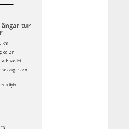
 ängar tur
r
5 km
g:
ca 2 h
grad:
Medel
andsvägar och
r.
e/Utflykt
MER