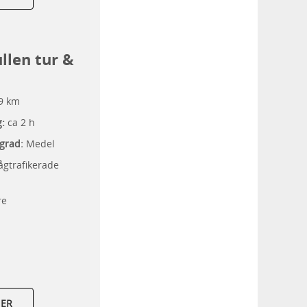
llen tur &
9 km
g:
ca 2 h
grad:
Medel
ågtrafikerade
re
MER