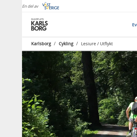
En del av
E
/
/
Karlsborg
Cykling
Lesiure / Utflykt