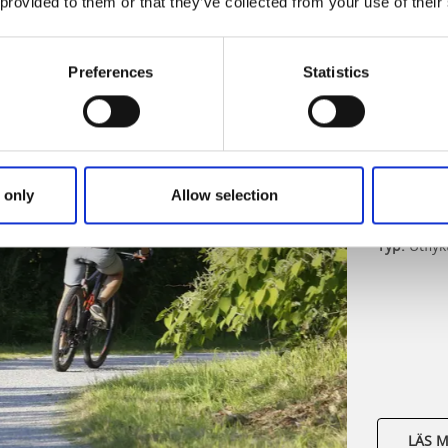
 provided to them or that they’ve collected from your use of their
Preferences
Statistics
Tived
Längd:
29,
Tidsåtgån
Svårighet
 only
Allow selection
Terräng:
F
Typ:
Utflyk
LÄS 