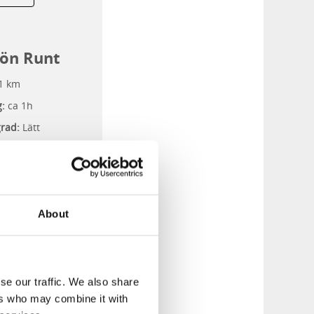
jön Runt
1 km
g:
ca 1h
grad:
Lätt
andsvägar pch
r
e/Utflykt
About
se our traffic. We also share
ers who may combine it with
MER