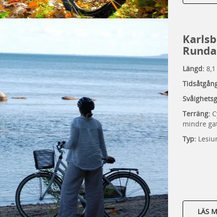
Karlsb
Runda
Längd:
8,1
Tidsåtgån
Svåighets
Terräng:
C
mindre ga
Typ:
Lesiur
LÄS 