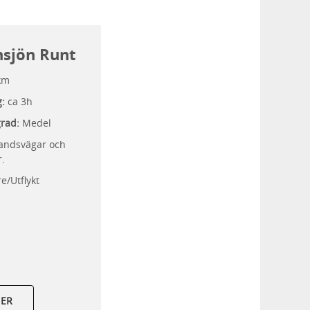
nsjön Runt
km
g:
ca 3h
grad:
Medel
andsvägar och
r.
e/Utflykt
MER