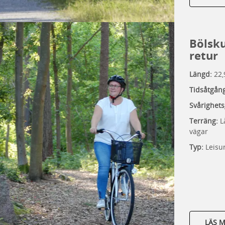
Bölsku
retur
Längd:
22,
Tidsåtgån
Svårighets
Terräng:
L
vägar
Typ:
Leisu
LÄS 