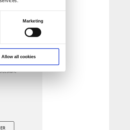
 services.
Marketing
en Grus
4 km
g:
ca 2,5 h
sgrad:
Medel
Allow all cookies
ina grusvägar
t/Lesiure
MER