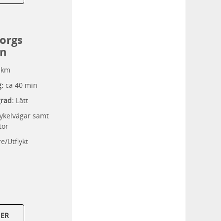
orgs
n
 km
g:
ca 40 min
grad:
Lätt
ykelvägar samt
tor
e/Utflykt
MER