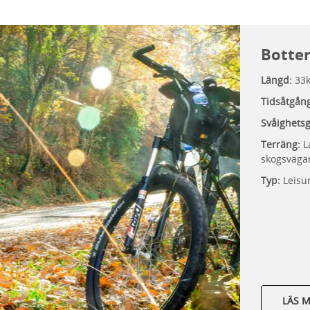
Botte
Längd:
33
Tidsåtgån
Svåighets
Terräng:
L
skogsväga
Typ:
Leisur
LÄS 