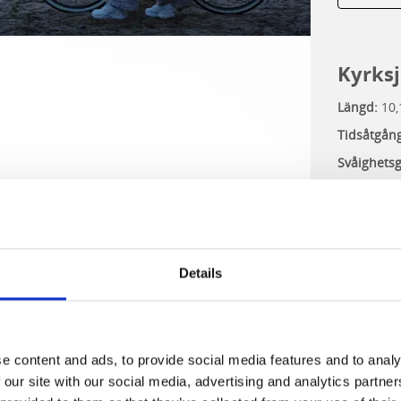
Kyrks
Längd:
10,
Tidsåtgån
Svåighets
Terräng:
L
skogsväga
Typ:
Leisur
Details
e content and ads, to provide social media features and to analy
 our site with our social media, advertising and analytics partn
LÄS 