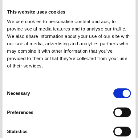
Fisklösen.
Dessa vatten ligger mellan Vitsand vid Stora
This website uses cookies
Trehörningen och Tivedstorp i Laxå kommun.
We use cookies to personalise content and ads, to
provide social media features and to analyse our traffic.
Södra Tiveden:
Ottersjön, Kvarnsjön, Bergsjön,
We also share information about your use of our site with
Hanesjön och Djäknesön. Dessa vatten ligger några
our social media, advertising and analytics partners who
kilometer norr om Granvik i Karlsborgs kommun.
may combine it with other information that you’ve
provided to them or that they’ve collected from your use
Här i området finner man även Kroksjön som är
of their services.
hyrsjö (företagssjö) som måste förbokas hos
Hökensås Sportfiske AB.
Consent
I Ottersjön, Kvarnsjön och Bergsjön finns möjligheten
Necessary
Selection
att hyra båtar. I dessa sjöar är det även tillåtet att
fiska med flytring. Ottersjön har även en
handikappanpassad brygga och vid sjön finns toalett.
Preferences
Fiskekort:
Statistics
Fiskekortsautomat i Granvik, kontakt Claes Roslund,