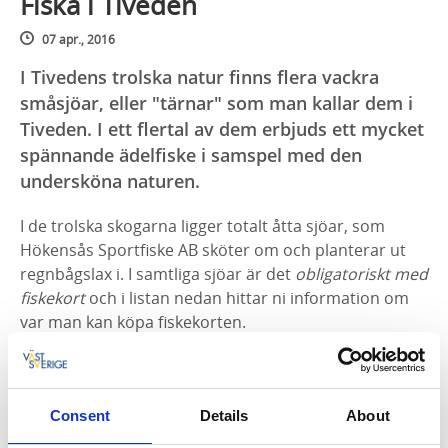
Fiska i Tiveden
07 apr., 2016
I Tivedens trolska natur finns flera vackra
småsjöar, eller "tärnar" som man kallar dem i
Tiveden. I ett flertal av dem erbjuds ett mycket
spännande ädelfiske i samspel med den
undersköna naturen.
I de trolska skogarna ligger totalt åtta sjöar, som
Hökensås Sportfiske AB sköter om och planterar ut
regnbågslax i. I samtliga sjöar är det
obligatoriskt med
fiskekort
och i listan nedan hittar ni information om
var man kan köpa fiskekorten.
Sjöarna i området är fördelade på två områden -
Norra och Södra Tiveden.
Consent
Details
About
Norra Tiveden:
Sörgårds Bergsjö, Nödre- och Mellre