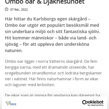
Ombo öar & Djäknesundet
07 feb., 2022
Här hittar du Karlsborgs egen skärgård –
Ombo öar utgör ett populärt besöksmål med
sin underbara miljö och sitt fantastiska sjöliv.
Hit kommer människor – både via land- och
sjöväg – för att uppleva den undersköna
naturen.
Ombo öar ligger i norra Vätterns skärgård. De fem
bergiga öarna, med ett dramatiskt utseende, har
oregelbunden strandkontur och lodräta bergskanter
ner i vattnet. Här finns naturhamnar i form av vikar
och laguner med lerbotten.
De vikar som är öppna för vindarna kan däremot ha
klapperstensbotten. På öarna dominerar upp till 300
år gammal och delvis urskogsliknande