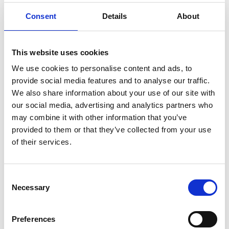
hällmarkstallskog med renlavsmattor.
Consent
Details
About
Djäknesundet
Området mellan Ombo öar och fastlandet kallas
This website uses cookies
Djäknesundet. Också här hittar du hällmarkstallskog
We use cookies to personalise content and ads, to
på bergspartier som skjuter ut i Vättern. Terrängen är
provide social media features and to analyse our traffic.
starkt sönderskuren med många möjligheter att bada
We also share information about your use of our site with
från klipporna eller vid sandstranden där
our social media, advertising and analytics partners who
Djäknebäcken mynnar ut.
may combine it with other information that you’ve
provided to them or that they’ve collected from your use
Markåtkomsten är delfinansierad av EU-Life Natur.
of their services.
Föreskrifter för allmänheten
Känn er välkomna att besöka naturreservatet Ombo
Consent
Necessary
öar men tänk på att det inte är tillåtet att:
Selection
Framföra fordon annat än på bilvägar
Preferences
Cykla eller rida annat än på bilvägar