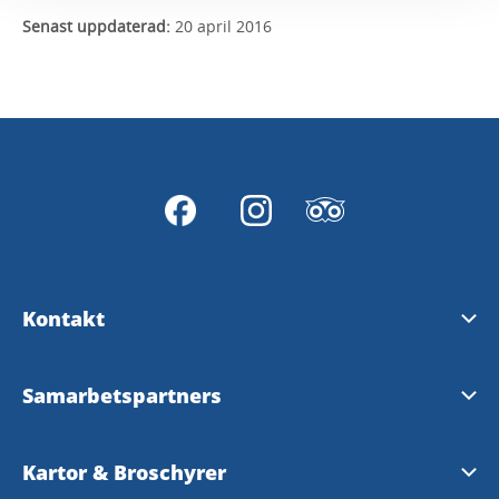
Senast uppdaterad:
20 april 2016
Kontakt
Kontakta oss
Samarbetspartners
Hitta hit
AB Göta Kanalbolag
Kartor & Broschyrer