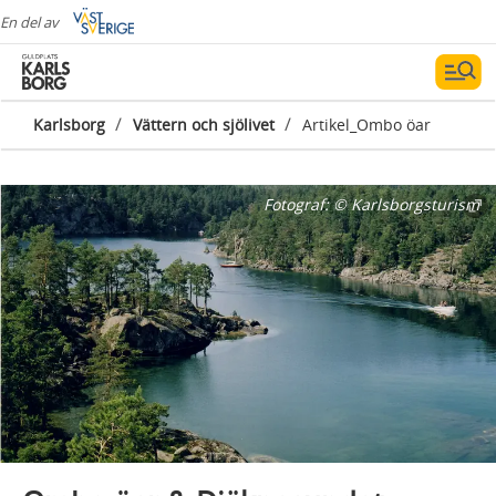
En del av
/
/
Karlsborg
Vättern och sjölivet
Artikel_Ombo öar
Fotograf:
© Karlsborgsturism