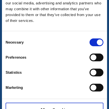
our social media, advertising and analytics partners who
may combine it with other information that you’ve
provided to them or that they’ve collected from your use
of their services.
Consent
Necessary
Selection
Preferences
Vandrarhem
Bed and Breakfast
Statistics
Crusellska
Strömstad
Marketing
★
★
★
★
★
4.4
(33)
Ditt boende nära havet
Läs mer