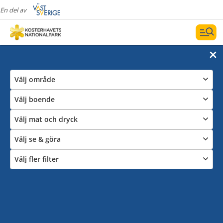
En del av
Välj område
Välj boende
Välj mat och dryck
Välj se & göra
Välj fler filter
Bo i Strömstad & på Kosteröarna
Datum och filter
Visa karta