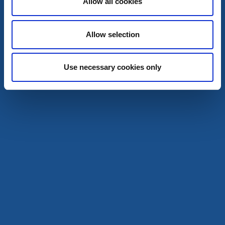
Allow all cookies
Allow selection
Use necessary cookies only
Hotell
Hotell Krabban
Strömstad
★
★
★
☆
☆
3.8
(158)
Charmigt hotell med bra läge i centrala Strömstad
Läs mer