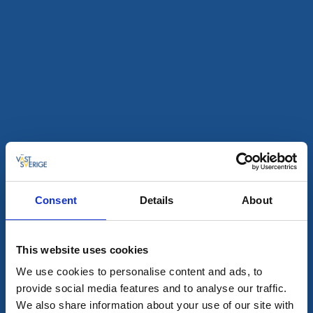
Consent
Details
About
Camping
Stugor och stugbyar
Seläter Camping
Strömstad
This website uses cookies
★
★
★
★
☆
3.6
(21)
We use cookies to personalise content and ads, to
Naturnära camping för hela familjen
provide social media features and to analyse our traffic.
Läs mer
We also share information about your use of our site with