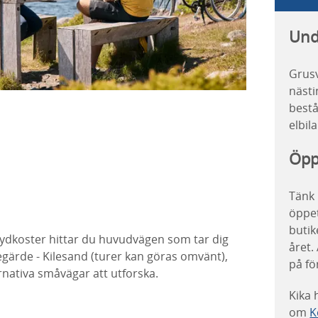
Und
Grusv
nästin
bestå
elbil
Öpp
Tänk 
öppet
butik
ydkoster hittar du huvudvägen som tar dig
året.
gärde - Kilesand (turer kan göras omvänt),
på fö
ernativa småvägar att utforska.
Kika 
om
K