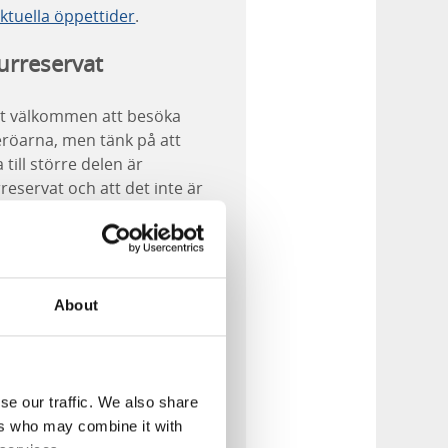
ktuella öppettider
.
urreservat
t välkommen att besöka
röarna, men tänk på att
 till större delen är
reservat och att det inte är
tet att exempelvis:
kelförbud på vandringsleder
dföra okopplad hund
dning är bara tillåtet på
About
rskilda grillplatser. Ta med
en ved eller kol och grilla.
gångsgrillar är förbjudet!
 Nordkoster hittar du öarnas
se our traffic. We also share
da camping. I övrigt är all
ers who may combine it with