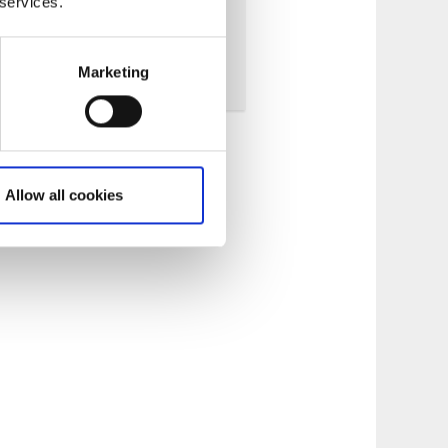
ernattning i naturen
 services.
rbjuden.
Marketing
 om Kosteröarna
Allow all cookies