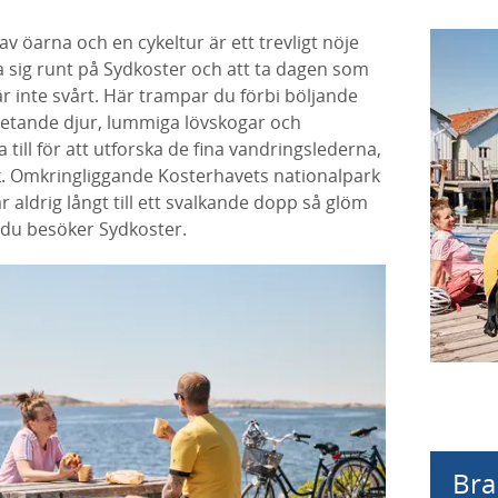
v öarna och en cykeltur är ett trevligt nöje
 ta sig runt på Sydkoster och att ta dagen som
 inte svårt. Här trampar du förbi böljande
betande djur, lummiga lövskogar och
 till för att utforska de fina vandringslederna,
ök. Omkringliggande Kosterhavets nationalpark
 aldrig långt till ett svalkande dopp så glöm
r du besöker Sydkoster.
Bra