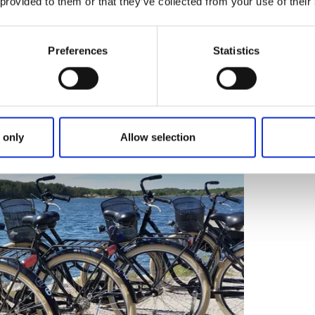
öv
 provided to them or that they’ve collected from your use of their
fö
latt målade sjöbodar och utsikt över
.
Preferences
Statistics
försäljning lammprodukter, Brevik.
sanstrand med iordningställd grillplats (ta
Mer
 only
Allow selection