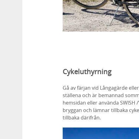
Cykeluthyrning
Gå av färjan vid Långagärde ell
ställena och är bemannad sommart
hemsidan eller använda SWISH /Vi
bryggan och lämnar tillbaka cyke
tillbaka därifrån.