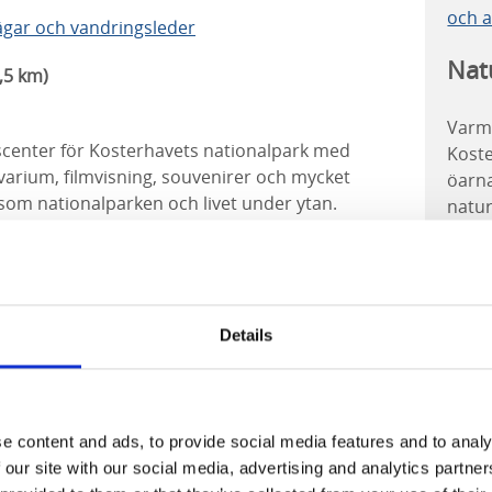
och a
ägar och vandringsleder
Nat
,5 km)
Varm
scenter för Kosterhavets nationalpark med
Koste
kvarium, filmvisning, souvenirer och mycket
öarna
 som nationalparken och livet under ytan.
natur
 om Ekenäs med
snorkelled
.
tillå
der på fantastisk utsikt över öarna och
cy
me
en för besök.
El
äpphagen.
Details
sä
)
eg
En
På
e content and ads, to provide social media features and to analy
en
 our site with our social media, advertising and analytics partn
der på fantastisk utsikt över öarna och