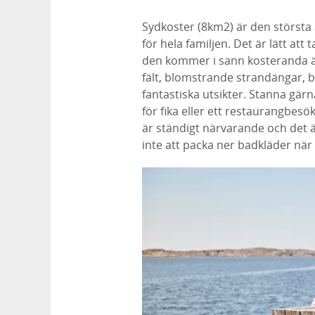
Sydkoster (8km2) är den största a
för hela familjen. Det är lätt att
den kommer i sann kosteranda är
fält, blomstrande strandängar, 
fantastiska utsikter. Stanna gärna
för fika eller ett restaurangbes
är ständigt närvarande och det är
inte att packa ner badkläder nä