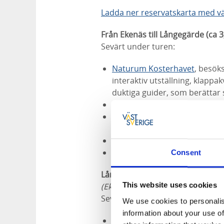
Ladda ner reservatskarta med v
Från Ekenäs till Långegärde (ca 3
Sevärt under turen:
Naturum Kosterhavet
, besök
interaktiv utställning, klappa
duktiga guider, som berättar
Rörvik, badplats strax norr
Valfjäll, utsiktsplats som bju
närliggande skärgården.
Kosters kapell, sommatid öpp
Boulbana och gårdsbutik, Kl
Consent
Långegärde till Kilesand (ca 6 km
This website uses cookies
(Ekenäs till Kilesand ca 7 km)
Sevärt under turen:
We use cookies to personalis
information about your use of
Valfjäll, utsiktsplats som bju