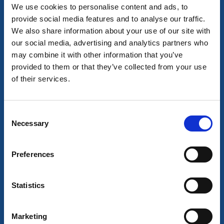
We use cookies to personalise content and ads, to
Tanum
provide social media features and to analyse our traffic.
En av Sveriges västligaste ögrupper
We also share information about your use of our site with
Läs mer
our social media, advertising and analytics partners who
may combine it with other information that you’ve
provided to them or that they’ve collected from your use
of their services.
Consent
Necessary
Selection
Preferences
Statistics
Gästhamn
Daftö gästhamn
Marketing
Strömstad