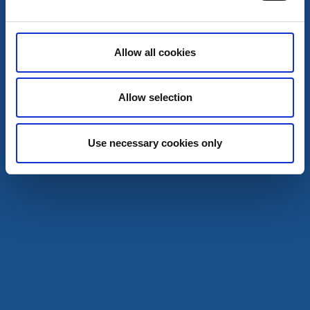
Lägg till med båten och hamna mitt i piratäventyret på
Daftö Resort
Läs mer
Allow all cookies
Allow selection
Use necessary cookies only
Gästhamn
Strömstad Gästhamn
Strömstad