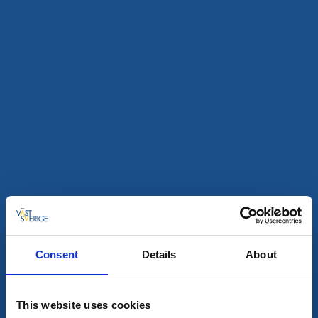
Resö Hamnmagasin
Resö / Tanum
★
★
★
★
★
4.5
(6)
Bo vid havet i hjärtat av Resös hamnidyll
Läs mer
Consent
Details
About
Restaurang
Bar & pub
This website uses cookies
Väderöarna