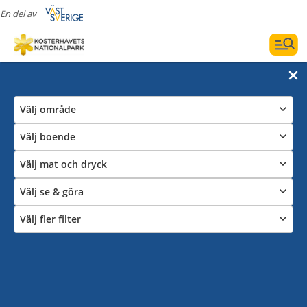
En del av
Välj område
Välj boende
Välj mat och dryck
Välj se & göra
Välj fler filter
Gästhamnar i anslutning till
nationalparken
Datum och filter
Visa karta