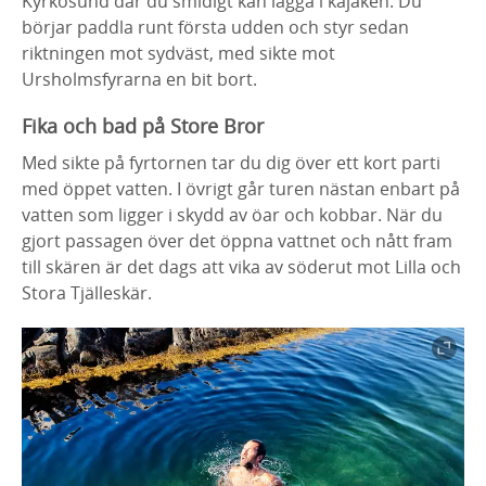
Kyrkosund där du smidigt kan lägga i kajaken. Du
börjar paddla runt första udden och styr sedan
riktningen mot sydväst, med sikte mot
Ursholmsfyrarna en bit bort.
Fika och bad på Store Bror
Med sikte på fyrtornen tar du dig över ett kort parti
med öppet vatten. I övrigt går turen nästan enbart på
vatten som ligger i skydd av öar och kobbar. När du
gjort passagen över det öppna vattnet och nått fram
till skären är det dags att vika av söderut mot Lilla och
Stora Tjälleskär.