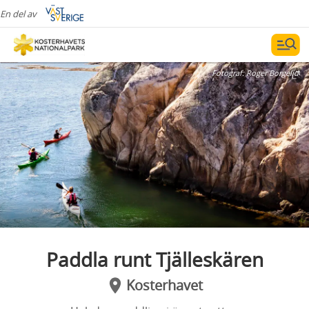
En del av
Fotograf:
Roger Borgelid
Paddla runt Tjälleskären
Kosterhavet