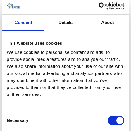
Consent
Details
About
This website uses cookies
We use cookies to personalise content and ads, to
Fotograf:
Roger Borgelid
provide social media features and to analyse our traffic.
We also share information about your use of our site with
Väl tillbaka på Sydkoster så kan du passa på att
our social media, advertising and analytics partners who
upptäcka mer av ön. Ett tips är
naturum Kosterhavet
.
may combine it with other information that you’ve
provided to them or that they’ve collected from your use
of their services.
Hyr en kajak
Ps. Om alla kajaker är fullbokade hos Koster
Consent
Adventures så går det även att boka kajak hos
Koster
Necessary
Selection
Kayak Tours
och
Skärgårdsidyllen
.