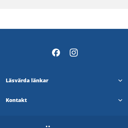
Läsvärda länkar
Digital Markbroschyr
Kontakt
Secondhandkartan Mark
Marks kommun
Sjuhärad