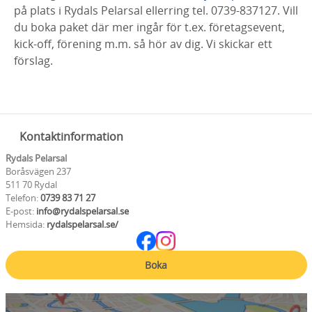
på plats i Rydals Pelarsal ellerring tel. 0739-837127. Vill
du boka paket där mer ingår för t.ex. företagsevent,
kick-off, förening m.m. så hör av dig. Vi skickar ett
förslag.
Kontaktinformation
Rydals Pelarsal
Boråsvägen 237
511 70 Rydal
Telefon:
0739 83 71 27
E-post:
info@rydalspelarsal.se
Hemsida:
rydalspelarsal.se/
Boka