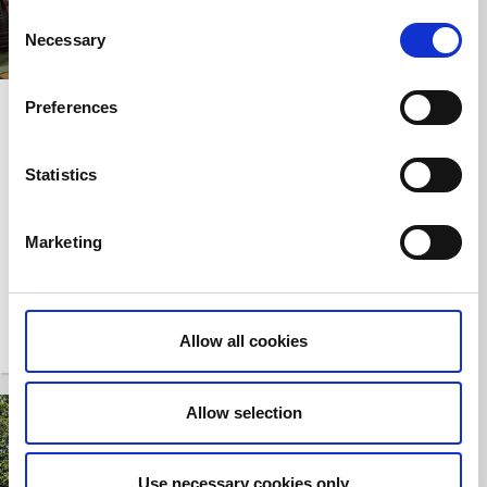
Consent
Necessary
Selection
Preferences
Rydals Pelarsal
Ställplats Rydal
Rydal
Rydal
Statistics
Den unika butiken
Husbilsplatser med
med konst, hantverk,
el vid Viskan
vintage och
Marketing
outletvaror.
Allow all cookies
Allow selection
Use necessary cookies only