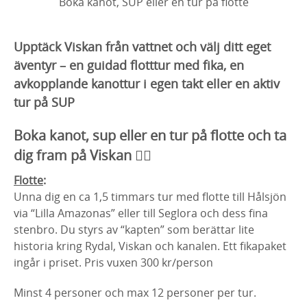
Boka kanot, SUP eller en tur på flotte
Upptäck Viskan från vattnet och välj ditt eget
äventyr – en guidad flotttur med fika, en
avkopplande kanottur i egen takt eller en aktiv
tur på SUP
Boka kanot, sup eller en tur på flotte och ta
dig fram på Viskan 🚣‍♂️
Flotte
:
Unna dig en ca 1,5 timmars tur med flotte till Hålsjön
via “Lilla Amazonas” eller till Seglora och dess fina
stenbro. Du styrs av “kapten” som berättar lite
historia kring Rydal, Viskan och kanalen. Ett fikapaket
ingår i priset. Pris vuxen 300 kr/person
Minst 4 personer och max 12 personer per tur.