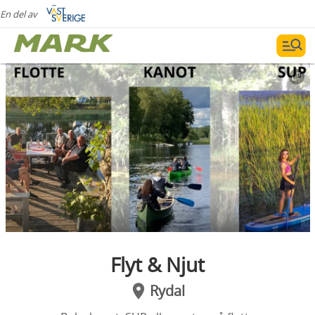
En del av
Flyt & Njut
Rydal