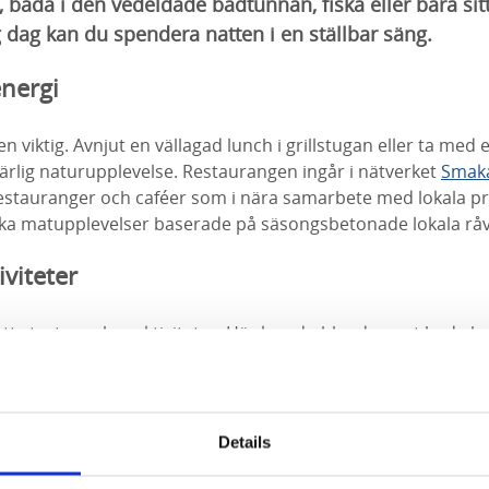
 bada i den vedeldade badtunnan, fiska eller bara sit
ig dag kan du spendera natten i en ställbar säng.
nergi
n viktig. Avnjut en vällagad lunch i grillstugan eller ta med 
härlig naturupplevelse. Restaurangen ingår i nätverket
Smaka
estauranger och caféer som i nära samarbete med lokala p
ka matupplevelser baserade på säsongsbetonade lokala råv
viteter
ett stort urval av aktiviteter. Här kan du bland annat bada
onsstigarna, träna på utegymmet eller spela boule. För kon
 att uppleva mellan de goda samtalen.
Details