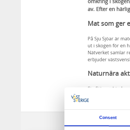
omkring i skogen,
av. Efter en härl
Mat som ger e
På Sju Sjöar är mate
ut i skogen för en 
Nätverket samlar r
erbjuder västsvens
Naturnära akti
Sju Sjöar erbjuder 
de natursköna moti
gott om aktiviteter
Consent