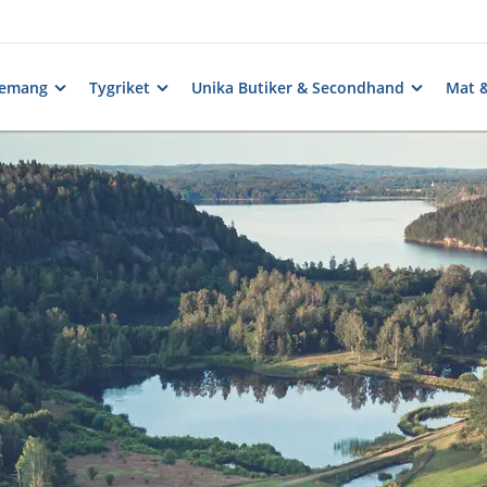
nemang
Tygriket
Unika Butiker & Secondhand
Mat 